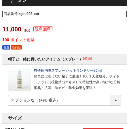
ー） タン
商品番号
kgsc008-tan
11,000
税込
100
ポイント進呈
春夏
新商品
(必須)
帽子と一緒に買いたいアイテム（スプレー）
帽子用消臭スプレー ハットランドリー50ml
簡単には洗えない帽子に最適！100％天然成分。フィト
ンチッド（植物抽出エキス）で持続性の高い強力な分解
消臭・抗菌・防カビ・防虫効果を実現！
サイズ