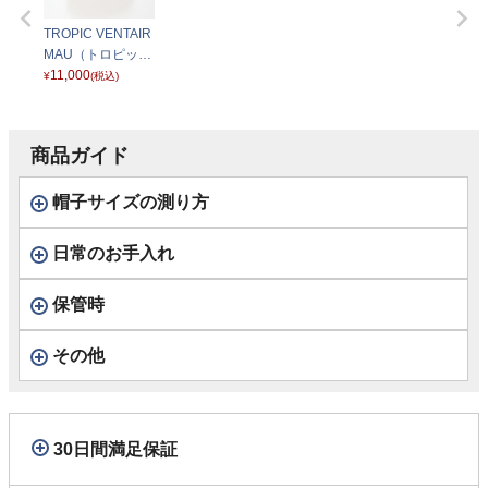
TROPIC VENTAIR
MAU（トロピック
ベントエアー） タ
11,000
¥
(税込)
ン
商品ガイド
帽子サイズの測り方
日常のお手入れ
保管時
その他
30日間満足保証