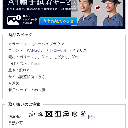
商品スペック
カラー：タン（ベージュブラウン）
ブランド：
KANGOL（カンゴール）
／イギリス
素材：ポリエステル61％、モダクリル39％
つばの広さ：約5cm
重さ：約80g
サイズ調整箇所：後ろ
台湾製
着用シーズン：春～夏
取り扱いのご注意
洗濯表示：
[説明]
手洗い可