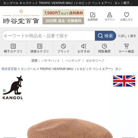
カンゴール キャスケット TROPIC VENTAIR MAU（トロピック ベントエアー） タン｜帽子通販 時谷堂百貨【公式】
会員登録
ログイン
お気に入り
検索
詳しく探す
帽子カテゴリ
雑貨カテゴリ
ブランド
閲覧履歴
カート確認
おすすめ
注目
パナマハット
ハンチング
ボルサリーノ
時谷堂百貨
カンゴール
TROPIC VENTAIR MAU（トロピック ベントエアー） タン