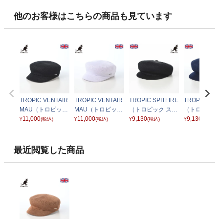
他のお客様はこちらの商品も見ています
TROPIC VENTAIR
TROPIC VENTAIR
TROPIC SPITFIRE
TROPIC SPI
MAU（トロピック
MAU（トロピック
（トロピック スピ
（トロピック
ベントエアー） ブ
11,000
ベントエアー） ホ
11,000
ットファイア） ブ
9,130
ットファイア
9,130
¥
(税込)
¥
(税込)
¥
(税込)
¥
(税込)
ラック
ワイト
ラック
イビー
最近閲覧した商品