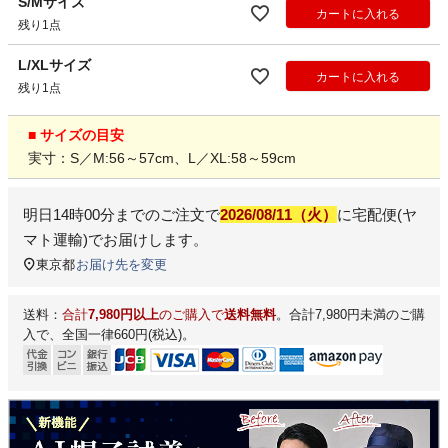
S/Mサイズ
カートに入れる
残り1点
L/XLサイズ
カートに入れる
残り1点
■ サイズの目安
実寸：S／M:56～57cm、L／XL:58～59cm
明日
14時00分
までのご注文で
2026/08/11（火）
に
宅配便(ヤ
マト運輸)
でお届けします。
東京都
お届け先を変更
送料：
合計
7,980円以上
のご購入で
送料無料
。合計7,980円未満のご購
入で、全国一律660円(税込)。