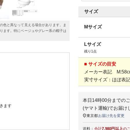
サイズ
の色と異なって見える場合があります。ま
Mサイズ
ります。特にベージュやグレー系の帽子は
Lサイズ
残り1点
■ サイズの目安
メーカー表記 M:58cm
実寸サイズ：ほぼ表
本日
14時00分
までの
きます
(ヤマト運輸)
でお届け
東京都
お届け先を変更
送料：
合計
7,980円以上
の