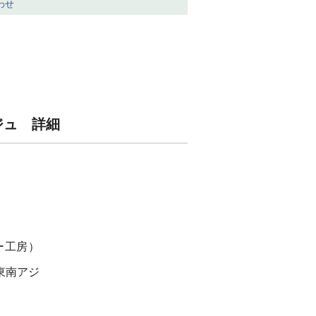
わせ
ージュ 詳細
ー工房）
東南アジ