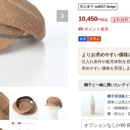
商品番号
nol057-beige
10,450
税込
95
ポイント進呈
春夏
新商品
よりお求めやすい価格
仕入れ条件や販売体制を
求めやすい価格を実現し
帽子と一緒に買いたいアイ
帽子用消臭スプ
簡単には洗え
ド（植物抽出
菌・防カビ・