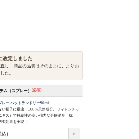
に改定しました
見直し、商品の品質はそのままに、よりお
ました。
(必須)
テム（スプレー）
レー ハットランドリー50ml
ない帽子に最適！100％天然成分。フィトンチッ
エキス）で持続性の高い強力な分解消臭・抗
防虫効果を実現！