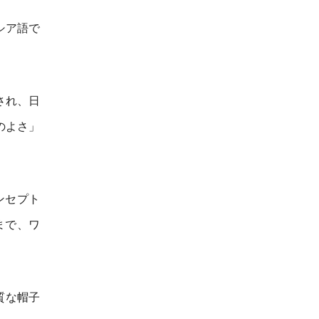
シア語で
され、日
のよさ」
ンセプト
まで、ワ
質な帽子