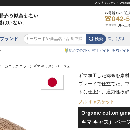
ノル キャスケット Organ
ブランド
検索
詳しく探す
エクアドル
スウェーデン
ウエスタンハット・テンガロンハット
エクアドル
クリスティーズ ロンドン
ノ
初めての方へ
帽子ガイド
財布ガイド
a cas（オーガニック コットンギマ キャス） ベージュ
ギマ加工した綿糸を素材
ブレードで仕立てた、マ
トな仕上げ、通気性抜群
ノル キャスケット
Organic cotton
ギマ キャス） ベー