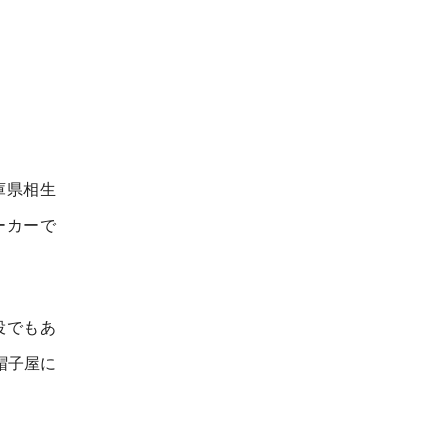
庫県相生
ーカーで
役でもあ
帽子屋に