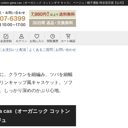
ic cotton gima cas（オーガニック コットンギマ キャス） ベージュ｜帽子通販 時谷堂百貨【公式】
会員登録
ログイン
お気に入り
閲覧履歴
カート確認
チロリアンハット・アルペンハット
お支払いと配送
よくあるご質問
お問い合わせ
に、クラウンを細編み、ツバを細幅
リンキャップ風キャスケット。ソフ
、しっかり深めのかぶり心地。
 gima cas（オーガニック コットン
ジュ