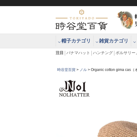
帽子カテゴリ
雑貨カテゴリ
ブラッシュアップハッター ブラー
エクアドル
注目
パナマハット
ハンチング
ボルサリー
時谷堂百貨
ノル
Organic cotton gim