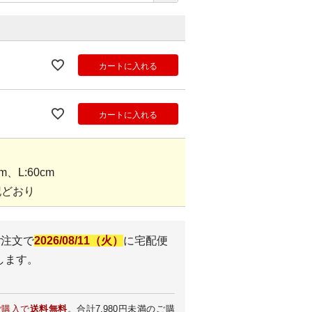
カートに入れる
カートに入れる
、L:60cm
記どおり
ご注文で
2026/08/11（火）
に
宅配便
します。
ご購入で
送料無料
。合計7,980円未満のご購