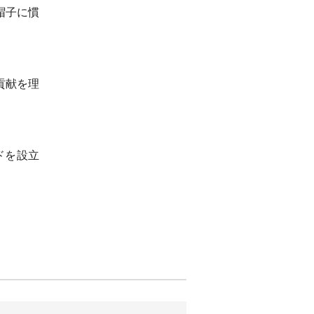
帽子に慣
貢献を理
ドを設立