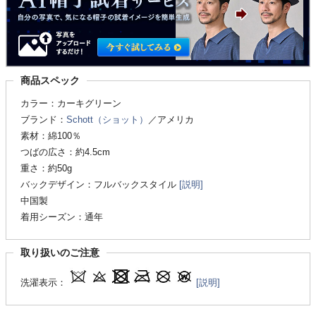
商品スペック
カラー：カーキグリーン
ブランド：
Schott（ショット）
／アメリカ
素材：綿100％
つばの広さ：約4.5cm
重さ：約50g
バックデザイン：フルバックスタイル
[説明]
中国製
着用シーズン：通年
取り扱いのご注意
洗濯表示：
[説明]