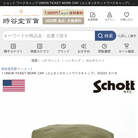
ショット ワークキャップ UNION TICKET WORK CAP（ユニオンチケットワークキャップ） SC023 カーキ｜帽子通販 時谷堂百貨【公式】
会員登録
ログイン
お気に入り
検索
詳しく探す
帽子カテゴリ
雑貨カテゴリ
ブランド
閲覧履歴
カート確認
おすすめ
注目
パナマハット
ハンチング
ボルサリーノ
時谷堂百貨
ショット
UNION TICKET WORK CAP（ユニオンチケットワークキャップ） SC023 カーキ