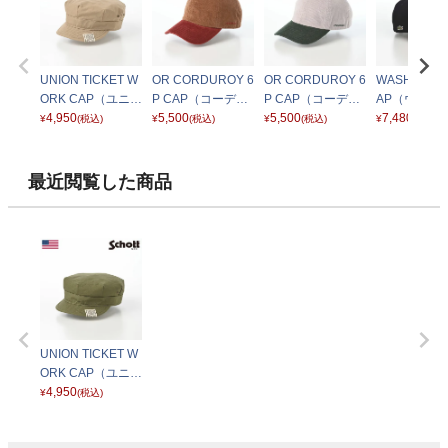
UNION TICKET W
OR CORDUROY 6
OR CORDUROY 6
WASHED LO
ORK CAP（ユニオ
P CAP（コーデュ
P CAP（コーデュ
AP（ウォッ
ンチケットワーク
4,950
ロイキャップ） ブ
5,500
ロイキャップ） グ
5,500
ロゴ キャップ
7,480
¥
(税込)
¥
(税込)
¥
(税込)
¥
(税込)
キャップ） SC023
ラウン
レー
1316 ブラッ
ベージュ
最近閲覧した商品
UNION TICKET W
ORK CAP（ユニオ
ンチケットワーク
4,950
¥
(税込)
キャップ） SC023
カーキ