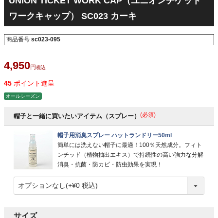
UNION TICKET WORK CAP（ユニオンチケット
ワークキャップ） SC023 カーキ
商品番号
sc023-095
4,950
税込
45
ポイント進呈
オールシーズン
(必須)
帽子と一緒に買いたいアイテム（スプレー）
帽子用消臭スプレー ハットランドリー50ml
簡単には洗えない帽子に最適！100％天然成分。フィト
ンチッド（植物抽出エキス）で持続性の高い強力な分解
消臭・抗菌・防カビ・防虫効果を実現！
サイズ