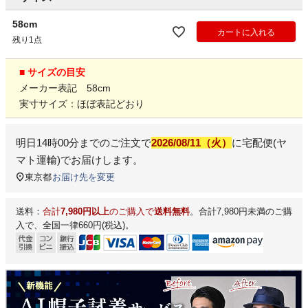
58cm
カートに入れる
残り1点
■ サイズの目安
メーカー表記 58cm
実寸サイズ：ほぼ表記どおり
明日
14時00分
までのご注文で
2026/08/11（火）
に
宅配便(ヤ
マト運輸)
でお届けします。
東京都
お届け先を変更
送料：
合計
7,980円以上
のご購入で
送料無料
。合計7,980円未満のご購
入で、全国一律660円(税込)。