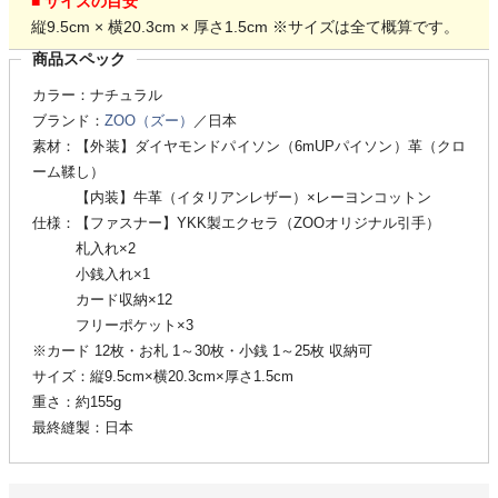
■ サイズの目安
縦9.5cm × 横20.3cm × 厚さ1.5cm ※サイズは全て概算です。
商品スペック
カラー：ナチュラル
ブランド：
ZOO（ズー）
／日本
素材：【外装】ダイヤモンドパイソン（6mUPパイソン）革（クロ
ーム鞣し）
【内装】牛革（イタリアンレザー）×レーヨンコットン
仕様：【ファスナー】YKK製エクセラ（ZOOオリジナル引手）
札入れ×2
小銭入れ×1
カード収納×12
フリーポケット×3
※カード 12枚・お札 1～30枚・小銭 1～25枚 収納可
サイズ：縦9.5cm×横20.3cm×厚さ1.5cm
重さ：約155g
最終縫製：日本