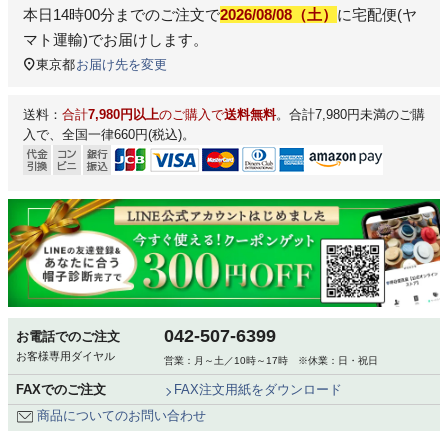
本日
14時00分
までのご注文で
2026/08/08（土）
に
宅配便(ヤ
マト運輸)
でお届けします。
東京都
お届け先を変更
送料：
合計
7,980円以上
のご購入で
送料無料
。合計7,980円未満のご購
入で、全国一律660円(税込)。
042-507-6399
お電話でのご注文
お客様専用ダイヤル
営業：月～土／10時～17時 ※休業：日・祝日
FAXでのご注文
FAX注文用紙をダウンロード
商品についてのお問い合わせ