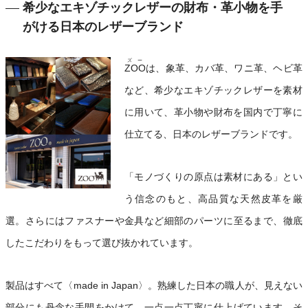
希少なエキゾチックレザーの財布・革小物を手
がける日本のレザーブランド
ズー
ZOO
は、象革、カバ革、ワニ革、ヘビ革
など、希少なエキゾチックレザーを素材
に用いて、革小物や財布を国内で丁寧に
仕立てる、日本のレザーブランドです。
「モノづくりの原点は素材にある」とい
う信念のもと、高品質な天然皮革を厳
選。さらにはファスナーや金具など細部のパーツに至るまで、徹底
したこだわりをもって選び抜かれています。
製品はすべて〈made in Japan〉。熟練した日本の職人が、見えない
部分にも丹念な手間をかけて、一点一点丁寧に仕上げています。そ