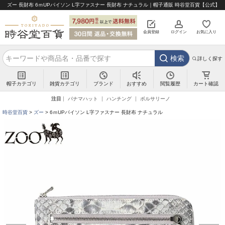
ズー 長財布 6ｍUPパイソン L字ファスナー 長財布 ナチュラル｜帽子通販 時谷堂百貨【公式】
会員登録
ログイン
お気に入り
検索
詳しく探す
帽子カテゴリ
雑貨カテゴリ
ブランド
閲覧履歴
カート確認
おすすめ
注目
パナマハット
ハンチング
ボルサリーノ
時谷堂百貨
ズー
6ｍUPパイソン L字ファスナー 長財布 ナチュラル