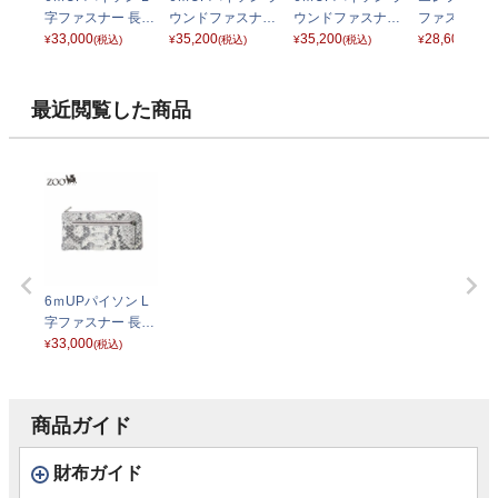
字ファスナー 長財
ウンドファスナー
ウンドファスナー
ファスナー 
布 ブラック
33,000
長財布 ナチュラル
35,200
長財布 ブラック
35,200
アムウォレッ
28,600
¥
(税込)
¥
(税込)
¥
(税込)
¥
(税込)
レー
最近閲覧した商品
6ｍUPパイソン L
字ファスナー 長財
布 ナチュラル
33,000
¥
(税込)
商品ガイド
財布ガイド