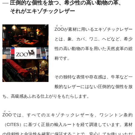
圧倒的な個性を放つ、希少性の高い動物の革、
それがエキゾチックレザー
ズー
ZOO
が素材に用いるエキゾチックレザー
とは、象、カバ、ワニ、ヘビなど、希少
性の高い動物の革を用いた天然皮革の総
称です。
その独特な表情や存在感は、牛革など一
般的なレザーにはない圧倒的な個性を放
ち、高級感あふれる仕上がりをもたらします。
ズー
ZOO
では、すべてのエキゾチックレザーを、ワシントン条約
（CITES）に基づく正規の輸入ルートを経て調達しています。素材
の信頼性と合法性を確実に保証することで、安心してお使いいただ