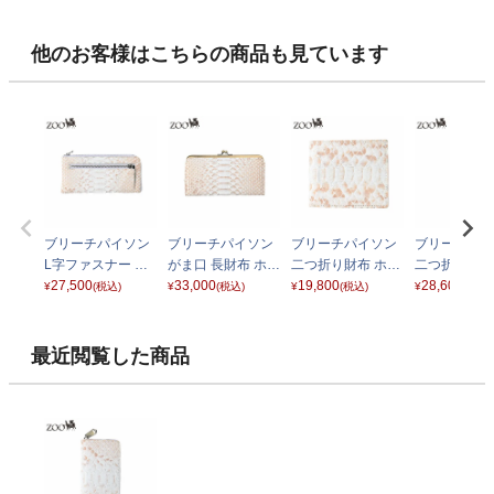
他のお客様はこちらの商品も見ています
ブリーチパイソン
ブリーチパイソン
ブリーチパイソン
ブリーチパイ
L字ファスナー 長
がま口 長財布 ホワ
二つ折り財布 ホワ
二つ折り ミ
財布 ホワイト
27,500
イト
33,000
イト
19,800
ムウォレット
28,600
¥
(税込)
¥
(税込)
¥
(税込)
¥
(税込)
イト
最近閲覧した商品