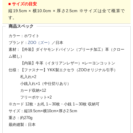
■ サイズの目安
縦19.5cm × 横10.0cm × 厚さ2.5cm ※サイズは全て概算で
す。
商品スペック
カラー：ホワイト
ブランド：
ZOO（ズー）
／日本
素材：【外装】ダイヤモンドパイソン（ブリーチ加工）革（クロー
ム鞣し）
【内装】牛革（イタリアンレザー）×レーヨンコットン
仕様：【ファスナー】YKK製エクセラ（ZOOオリジナル引手）
札入れ×2
小銭入れ×1（中仕切りあり）
カード収納×12
フリーポケット×2
※カード 12枚・お札 1～30枚・小銭 1～30枚 収納可
サイズ：縦19.5cm×横10cm×厚さ2.5cm
重さ：約270g
最終縫製：日本