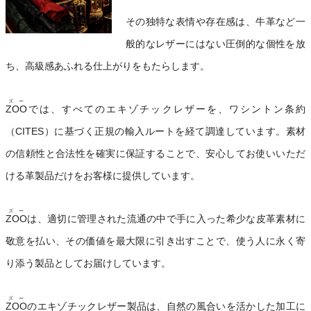
その独特な表情や存在感は、牛革など一
般的なレザーにはない圧倒的な個性を放
ち、高級感あふれる仕上がりをもたらします。
ズー
ZOO
では、すべてのエキゾチックレザーを、ワシントン条約
（CITES）に基づく正規の輸入ルートを経て調達しています。素材
の信頼性と合法性を確実に保証することで、安心してお使いいただ
ける革製品だけをお客様に提供しています。
ズー
ZOO
は、適切に管理された流通の中で手に入った希少な皮革素材に
敬意を払い、その価値を最大限に引き出すことで、使う人に永く寄
り添う製品としてお届けしています。
ズー
ZOO
のエキゾチックレザー製品は、自然の風合いを活かした加工に