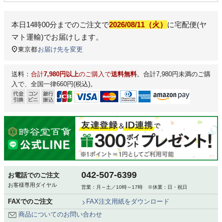
本日
14時00分
までのご注文で
2026/08/11（火）
に
宅配便(ヤ
マト運輸)
でお届けします。
東京都
お届け先を変更
送料：
合計
7,980円以上
のご購入で
送料無料
。合計7,980円未満のご購
入で、全国一律660円(税込)。
042-507-6399
お電話でのご注文
お客様専用ダイヤル
営業：月～土／10時～17時 ※休業：日・祝日
FAXでのご注文
FAX注文用紙をダウンロード
商品についてのお問い合わせ