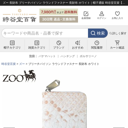
ズー 長財布 ブリーチパイソン ラウンドファスナー 長財布 ホワイト｜帽子通販 時谷堂百貨【公式】
会員登録
ログイン
お気に入り
検索
詳しく探す
帽子カテゴリ
雑貨カテゴリ
ブランド
閲覧履歴
カート確認
おすすめ
注目
パナマハット
ハンチング
ボルサリーノ
時谷堂百貨
ズー
ブリーチパイソン ラウンドファスナー 長財布 ホワイト