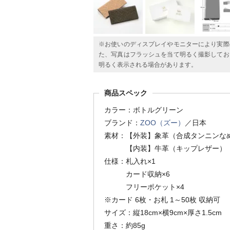
※お使いのディスプレイやモニターにより実際
た、写真はフラッシュを当て明るく撮影してお
明るく表示される場合があります。
商品スペック
カラー：ボトルグリーン
ブランド：
ZOO（ズー）
／日本
素材：【外装】象革（合成タンニンな
【内装】牛革（キップレザー）
仕様：札入れ×1
カード収納×6
フリーポケット×4
※カード 6枚・お札 1～50枚 収納可
サイズ：縦18cm×横9cm×厚さ1.5cm
重さ：約85g