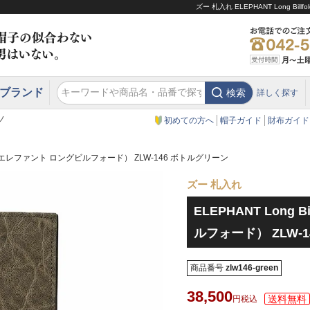
ズー 札入れ ELEPHANT Long 
ブランド
検索
詳しく探す
エクアドル
スウェーデン
ウエスタンハット・テンガロンハット
エクアドル
クリスティーズ ロンドン
ノ
初めての方へ
帽子ガイド
財布ガイド
lfold（エレファント ロングビルフォード） ZLW-146 ボトルグリーン
ズー 札入れ
ELEPHANT Long
ルフォード） ZLW-
商品番号
zlw146-green
38,500
税込