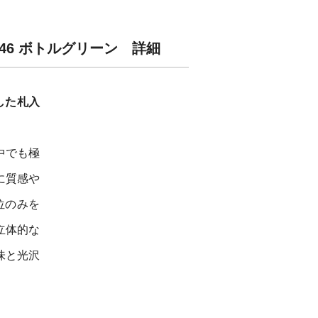
W-146 ボトルグリーン 詳細
した札入
中でも極
に質感や
位のみを
立体的な
味と光沢