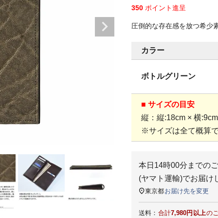
350
ポイント進呈
圧倒的な存在感を放つ希少
カラー
ボトルグリーン
■ サイズの目安
縦：縦:18cm × 横:9cm
※サイズは全て概算
本日
14時00分
までの
(ヤマト運輸)
でお届け
東京都
お届け先を変更
送料：
合計
7,980円以上
の