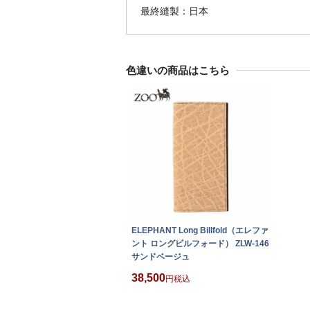
最終縫製：日本
色違いの商品はこちら
ELEPHANT Long Billfold（エレファ
ント ロングビルフォード） ZLW-146
サンドベージュ
38,500
税込