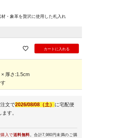
素材・象革を贅沢に使用した札入れ
カートに入れる
 × 厚さ:1.5cm
です
ご注文で
2026/08/08（土）
に
宅配便
します。
ご購入で
送料無料
。合計7,980円未満のご購