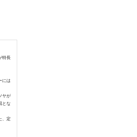
が特長
ーには
ツヤが
因とな
た、定