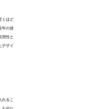
驚くほど
長年の使
実用性と
たデザイ
入れるこ
、十分な