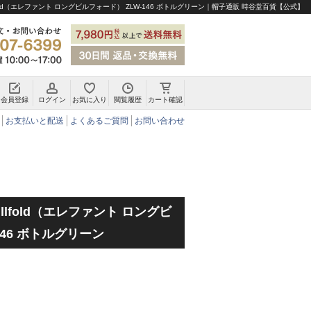
Billfold（エレファント ロングビルフォード） ZLW-146 ボトルグリーン｜帽子通販 時谷堂百貨【公式】
会員登録
ログイン
お気に入り
閲覧履歴
カート確認
チロリアンハット・アルペンハット
お支払いと配送
よくあるご質問
お問い合わせ
 Billfold（エレファント ロングビ
146 ボトルグリーン