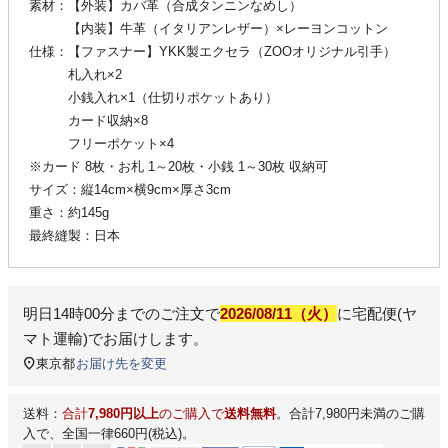
素材：【外装】カバ革（合成タンニンなめし）
【内装】牛革（イタリアンレザー）×レーヨンコットン
仕様：【ファスナー】YKK製エクセラ（ZOOオリジナル引手）
札入れ×2
小銭入れ×1（仕切りポケットあり）
カード収納×8
フリーポケット×4
※カード 8枚・お札 1～20枚・小銭 1～30枚 収納可
サイズ：縦14cm×横9cm×厚さ3cm
重さ：約145g
最終縫製：日本
明日
14時00分
までのご注文で
2026/08/11（火）
に
宅配便(ヤ
マト運輸)
でお届けします。
東京都
お届け先を変更
送料：
合計
7,980円以上
のご購入で
送料無料
。合計7,980円未満のご購
入で、全国一律660円(税込)。