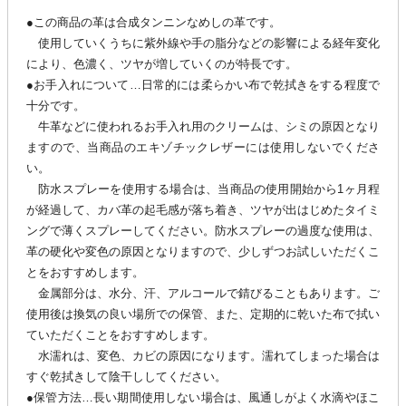
●この商品の革は合成タンニンなめしの革です。
使用していくうちに紫外線や手の脂分などの影響による経年変化
により、色濃く、ツヤが増していくのが特長です。
●お手入れについて…日常的には柔らかい布で乾拭きをする程度で
十分です。
牛革などに使われるお手入れ用のクリームは、シミの原因となり
ますので、当商品のエキゾチックレザーには使用しないでくださ
い。
防水スプレーを使用する場合は、当商品の使用開始から1ヶ月程
が経過して、カバ革の起毛感が落ち着き、ツヤが出はじめたタイミ
ングで薄くスプレーしてください。防水スプレーの過度な使用は、
革の硬化や変色の原因となりますので、少しずつお試しいただくこ
とをおすすめします。
金属部分は、水分、汗、アルコールで錆びることもあります。ご
使用後は換気の良い場所での保管、また、定期的に乾いた布で拭い
ていただくことをおすすめします。
水濡れは、変色、カビの原因になります。濡れてしまった場合は
すぐ乾拭きして陰干ししてください。
●保管方法…長い期間使用しない場合は、風通しがよく水滴やほこ