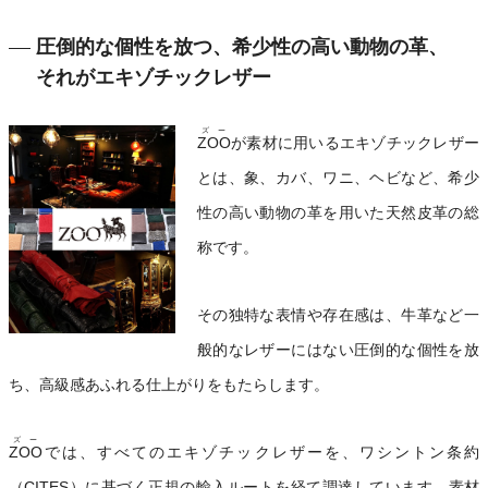
圧倒的な個性を放つ、希少性の高い動物の革、
それがエキゾチックレザー
ズー
ZOO
が素材に用いるエキゾチックレザー
とは、象、カバ、ワニ、ヘビなど、希少
性の高い動物の革を用いた天然皮革の総
称です。
その独特な表情や存在感は、牛革など一
般的なレザーにはない圧倒的な個性を放
ち、高級感あふれる仕上がりをもたらします。
ズー
ZOO
では、すべてのエキゾチックレザーを、ワシントン条約
（CITES）に基づく正規の輸入ルートを経て調達しています。素材