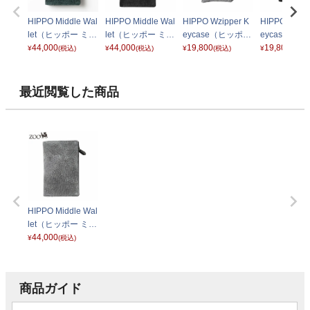
HIPPO Middle Wal
HIPPO Middle Wal
HIPPO Wzipper K
HIPPO Wzipp
let（ヒッポー ミド
let（ヒッポー ミド
eycase（ヒッポー
eycase（ヒ
ルウォレット） Z
44,000
ルウォレット） Z
44,000
ダブルジッパー キ
19,800
ダブルジッパ
19,800
¥
(税込)
¥
(税込)
¥
(税込)
¥
(税込)
MW-033 グリーン
MW-033 ブラック
ーケース） ZKC-0
ーケース） ZK
61 グレー
61 ブラック
最近閲覧した商品
HIPPO Middle Wal
let（ヒッポー ミド
ルウォレット） Z
44,000
¥
(税込)
MW-033 グレー
商品ガイド