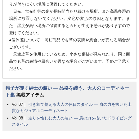
りが付きにくい場所に保管してください。
日光、蛍光灯等の光が長時間当たり続ける場所、また高温多湿の
場所に放置しないでください。変色や変形の原因となります。ま
た、湿度が高い場所に保管するとカビが生える恐れがありますので
避けてください。
●個体差について…同じ商品でも革の表情や風合いが異なる場合が
ございます。
天然皮革を使用しているため、小さな傷跡が見られたり、同じ商
品でも革の表情や風合いが異なる場合がございます。予めご了承く
ださい。
帽子が導く紳士の装い ― 品格を纏う、大人のコーディネー
ト集
掲載アイテム
Vol.07｜
引き算で整える大人の休日スタイル ― 肩の力を抜いた上
質なカジュアルコーディネート
Vol.08｜
走りを愉しむ大人の装い ― 肩の力を抜いたドライビング
スタイル