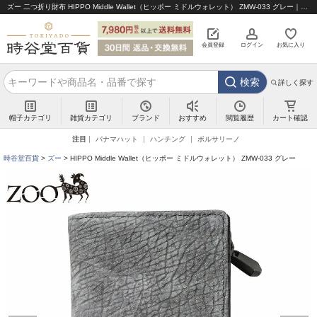
ズー 二つ折り財布 HIPPO Middle Wallet（ヒッポー ミドルウォレット） ZMW-033 グレー｜帽子通販 時谷堂百貨【公式】
会員登録
ログイン
お気に入り
検索
詳しく探す
帽子カテゴリ
雑貨カテゴリ
ブランド
閲覧履歴
カート確認
おすすめ
注目
パナマハット
ハンチング
ボルサリーノ
時谷堂百貨
ズー
HIPPO Middle Wallet（ヒッポー ミドルウォレット） ZMW-033 グレー