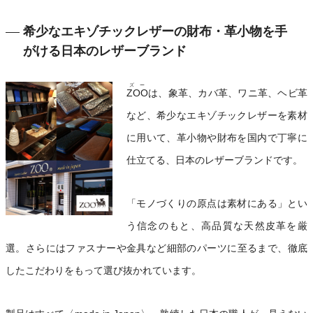
希少なエキゾチックレザーの財布・革小物を手
がける日本のレザーブランド
ズー
ZOO
は、象革、カバ革、ワニ革、ヘビ革
など、希少なエキゾチックレザーを素材
に用いて、革小物や財布を国内で丁寧に
仕立てる、日本のレザーブランドです。
「モノづくりの原点は素材にある」とい
う信念のもと、高品質な天然皮革を厳
選。さらにはファスナーや金具など細部のパーツに至るまで、徹底
したこだわりをもって選び抜かれています。