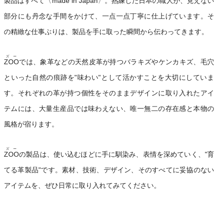
製品はすべて〈made in Japan〉。熟練した日本の職人が、見えない
部分にも丹念な手間をかけて、一点一点丁寧に仕上げています。そ
の精緻な仕事ぶりは、製品を手に取った瞬間から伝わってきます。
ズー
ZOO
では、象革などの天然皮革が持つバラキズやケンカキズ、毛穴
といった自然の痕跡を"味わい"として活かすことを大切にしていま
す。それぞれの革が持つ個性をそのままデザインに取り入れたアイ
テムには、大量生産品では味わえない、唯一無二の存在感と本物の
風格が宿ります。
ズー
ZOO
の製品は、使い込むほどに手に馴染み、表情を深めていく、"育
てる革製品"です。素材、技術、デザイン、そのすべてに妥協のない
アイテムを、ぜひ日常に取り入れてみてください。