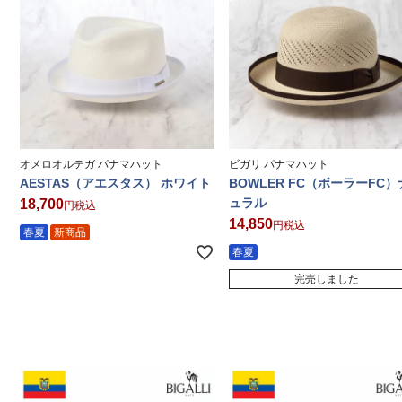
オメロオルテガ パナマハット
ビガリ パナマハット
AESTAS（アエスタス） ホワイト
BOWLER FC（ボーラーFC
ュラル
18,700
税込
14,850
税込
春夏
新商品
春夏
完売しました