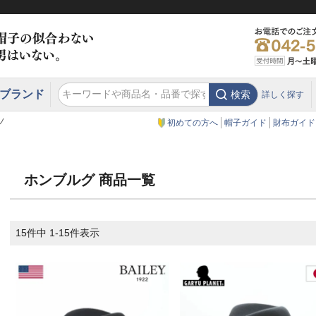
ブランド
検索
詳しく探す
エクアドル
スウェーデン
ウエスタンハット・テンガロンハット
エクアドル
クリスティーズ ロンドン
ノ
初めての方へ
帽子ガイド
財布ガイド
ホンブルグ 商品一覧
15
件中
1
-
15
件表示