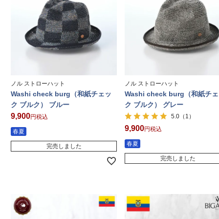
ノル ストローハット
ノル ストローハット
Washi check burg（和紙チェッ
Washi check burg（和紙チ
ク ブルク） ブルー
ク ブルク） グレー
9,900
（1）
5.0
税込
9,900
税込
春夏
春夏
完売しました
完売しました