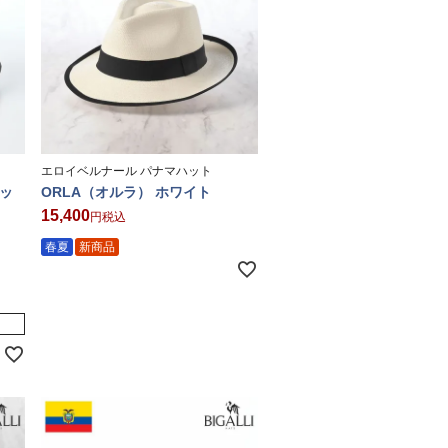
エロイベルナール パナマハット
ェッ
ORLA（オルラ） ホワイト
15,400
税込
春夏
新商品