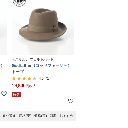
ダスマルカ フェルトハット
ー）
Godfather（ゴッドファーザー）
トープ
（1）
4.0
19,800
税込
秋冬
価格(安)
価格(高)
新着
おすすめ
並び替え