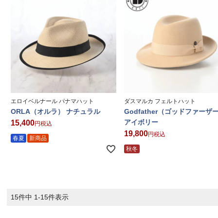
エロイベルナール パナマハット
ダスマルカ フェルトハット
ORLA（オルラ） ナチュラル
Godfather（ゴッドファーザ
アイボリー
15,400
税込
19,800
税込
春夏
新商品
秋冬
15
件中
1
-
15
件表示