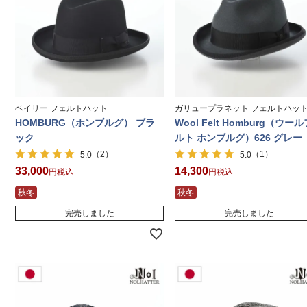
ベイリー フェルトハット
ガリュープラネット フェルトハッ
HOMBURG（ホンブルグ） ブラ
Wool Felt Homburg（ウー
ック
ルト ホンブルグ）626 グレー
（2）
（1）
5.0
5.0
33,000
14,300
税込
税込
秋冬
秋冬
完売しました
完売しました