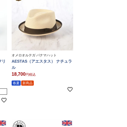
オメロオルテガ パナマハット
フリ
AESTAS（アエスタス） ナチュラ
ル
18,700
税込
春夏
新商品