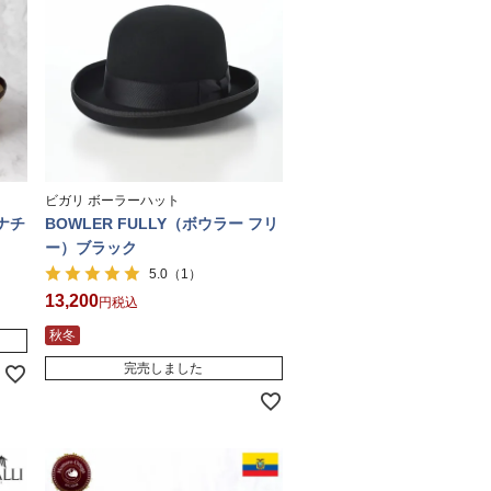
ビガリ ボーラーハット
）ナチ
BOWLER FULLY（ボウラー フリ
ー）ブラック
（1）
5.0
13,200
税込
秋冬
完売しました