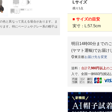
Lサイズ
残り1点
■ サイズの目安
の色と異なって見える場合があります。ま
実寸：L:57.5cm
ります。特にベージュやグレー系の帽子は
明日
14時00分
までの
(ヤマト運輸)
でお届け
東京都
お届け先を変更
送料：
合計
7,980円以上
の
入で、全国一律660円(税込)