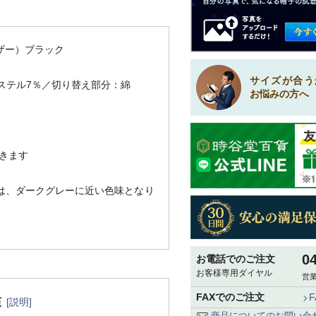
ザー）ブラック
サイズが合う
ステル7％／切り替え部分：綿
お悩みの方へ
きます
は、ダークグレーに近い色味となり
0
お電話でのご注文
お客様専用ダイヤル
営業
FAXでのご注文
[説明]
商品についてのお問い合