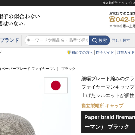
襟立製帽所 キャップ Pa
ブランド
検索
詳しく探す
エクアドル
スウェーデン
ウエスタンハット・テンガロンハット
エクアドル
クリスティーズ ロンドン
ノ
初めての方へ
帽子ガイド
財布ガイド
ireman（ペーパーブレード ファイヤーマン） ブラック
細幅ブレード編みのクラ
ファイヤーマンキャップ
上げたシルエットが個性
襟立製帽所 キャップ
Paper braid f
ーマン） ブラック