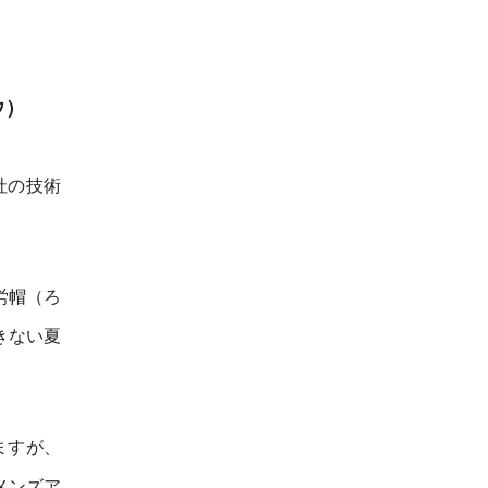
ウ）
社の技術
労帽（ろ
きない夏
ますが、
メンズア