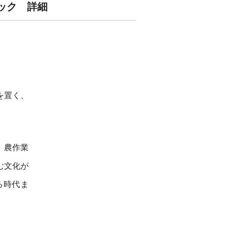
ブラック 詳細
を置く、
。農作業
む文化が
る時代ま