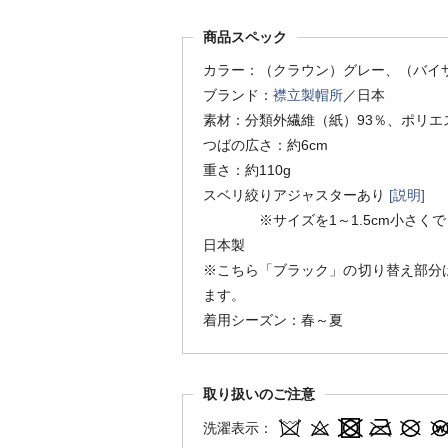
商品スペック
カラー：（クラウン）グレー、（バイ
ブランド：
襟立製帽所
／日本
素材：分類外繊維（紙）93％、ポリエ
つばの広さ：約6cm
重さ：約110g
スベリ絞りアジャスターあり
[説明]
※サイズを1～1.5cm小さくで
日本製
※こちら「ブラック」の切り替え部分
ます。
着用シーズン：春～夏
取り扱いのご注意
洗濯表示：