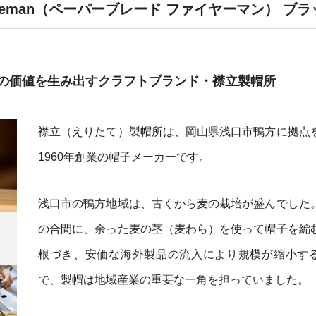
id fireman（ペーパーブレード ファイヤーマン） 
の価値を生み出すクラフトブランド・襟立製帽所
襟立（えりたて）製帽所は、岡山県浅口市鴨方に拠点
1960年創業の帽子メーカーです。
浅口市の鴨方地域は、古くから麦の栽培が盛んでした
の合間に、余った麦の茎（麦わら）を使って帽子を編
根づき、安価な海外製品の流入により規模が縮小す
で、製帽は地域産業の重要な一角を担っていました。