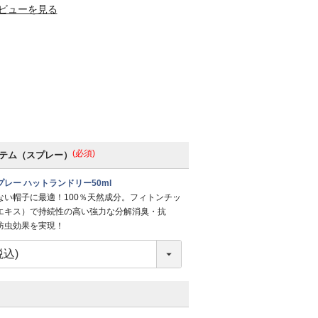
ビューを見る
(必須)
テム（スプレー）
レー ハットランドリー50ml
ない帽子に最適！100％天然成分。フィトンチッ
エキス）で持続性の高い強力な分解消臭・抗
防虫効果を実現！