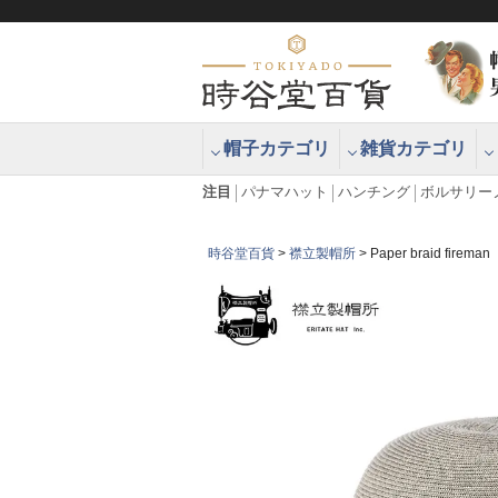
帽子カテゴリ
雑貨カテゴリ
ブラッシュアップハッター ブラー
エクアドル
注目
パナマハット
ハンチング
ボルサリー
時谷堂百貨
襟立製帽所
Paper braid f