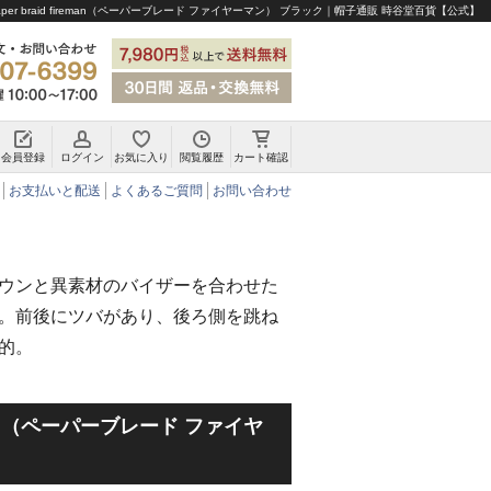
per braid fireman（ペーパーブレード ファイヤーマン） ブラック｜帽子通販 時谷堂百貨【公式】
会員登録
ログイン
お気に入り
閲覧履歴
カート確認
チロリアンハット・アルペンハット
お支払いと配送
よくあるご質問
お問い合わせ
ウンと異素材のバイザーを合わせた
。前後にツバがあり、後ろ側を跳ね
的。
ireman（ペーパーブレード ファイヤ