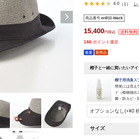
4.0
（1）
レ
商品番号
eri011-black
15,400
税込
140
ポイント進呈
春夏
新商品
帽子と一緒に買いたいアイ
帽子用消臭スプ
簡単には洗え
ド（植物抽出
菌・防カビ・
サイズ