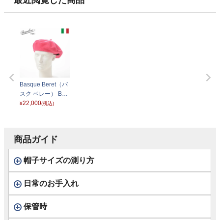
Basque Beret（バ
スク ベレー） B80
002 ピンク
22,000
¥
(税込)
商品ガイド
帽子サイズの測り方
日常のお手入れ
保管時