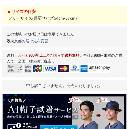
■ サイズの目安
フリーサイズ(適応サイズ54cm-57cm)
この地域へのお届け日は表示できません
東京都
お届け先を変更
送料：
合計
7,980円以上
のご購入で
送料無料
。合計7,980円未満のご購
入で、全国一律660円(税込)。
申し訳ございません。完売いたしました。