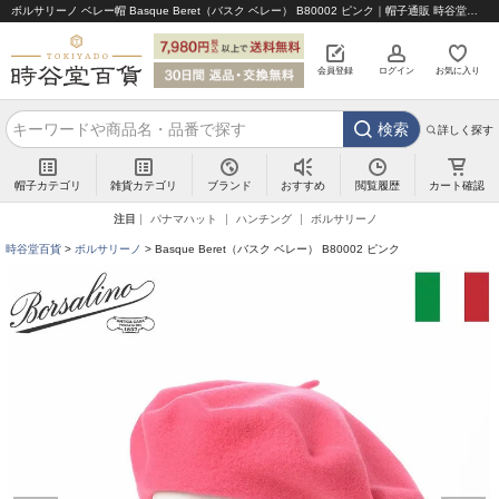
ボルサリーノ ベレー帽 Basque Beret（バスク ベレー） B80002 ピンク｜帽子通販 時谷堂百貨【公式】
会員登録
ログイン
お気に入り
検索
詳しく探す
帽子カテゴリ
雑貨カテゴリ
ブランド
閲覧履歴
カート確認
おすすめ
注目
パナマハット
ハンチング
ボルサリーノ
時谷堂百貨
ボルサリーノ
Basque Beret（バスク ベレー） B80002 ピンク