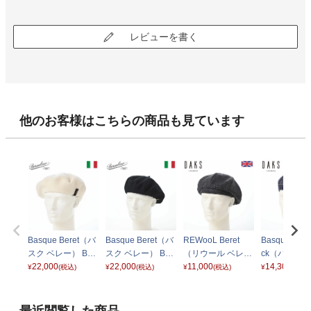
レビューを書く
他のお客様はこちらの商品も見ています
Basque Beret（バ
Basque Beret（バ
REWooL Beret
Basque Bere
スク ベレー） B80
スク ベレー） B80
（リウール ベレ
ck（バスク
002 ホワイト
22,000
002 ブラック
22,000
ー） D9219 ブラ
11,000
チェック） D
14,300
¥
(税込)
¥
(税込)
¥
(税込)
¥
(税込)
ック
ブルータータ
最近閲覧した商品