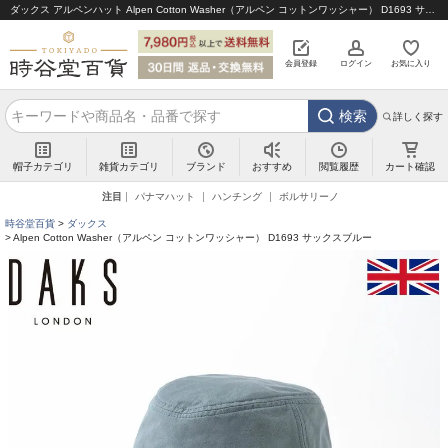
ダックス アルペンハット Alpen Cotton Washer（アルペン コットンワッシャー） D1693 サックスブルー｜帽子通販 時谷堂百貨【公式】
会員登録
ログイン
お気に入り
検索
詳しく探す
帽子カテゴリ
雑貨カテゴリ
ブランド
閲覧履歴
カート確認
おすすめ
注目
パナマハット
ハンチング
ボルサリーノ
時谷堂百貨
ダックス
Alpen Cotton Washer（アルペン コットンワッシャー） D1693 サックスブルー