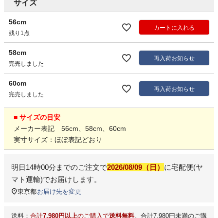
サイズ
56cm
カートに入れる
残り1点
58cm
再入荷お知らせ
完売しました
60cm
再入荷お知らせ
完売しました
■ サイズの目安
メーカー表記 56cm、58cm、60cm
実寸サイズ：ほぼ表記どおり
明日
14時00分
までのご注文で
2026/08/09（日）
に
宅配便(ヤ
マト運輸)
でお届けします。
東京都
お届け先を変更
送料：
合計
7,980円以上
のご購入で
送料無料
。合計7,980円未満のご購