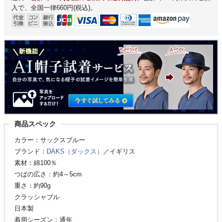
入で、全国一律660円(税込)。
商品スペック
カラー：サックスブルー
ブランド：
DAKS（ダックス）
／イギリス
素材：綿100％
つばの広さ：約4～5cm
重さ：約90g
クラッシャブル
日本製
着用シーズン：通年