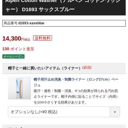
Alpen Cotton Washer（アルペン コットンワッシ
ャー） D1693 サックスブルー
商品番号
d1693-saxeblue
14,300
税込
130
ポイント進呈
オールシーズン
(必須)
帽子と一緒に買いたいアイテム（ライナー）
帽子用汗止め消臭・制菌ライナー（ロング27cm）ベー
ジュ
吸汗・速乾・制菌・消臭、4つの効果が得られる汚れ防
止ライナーです。帽子内側に貼ることでサイズ（内周）
を1cm小さくする効果があります。