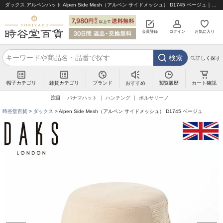
ダックス アルペンハット Alpen Side Mesh（アルペン サイドメッシュ） D1745 ベージュ｜帽子通販 時谷堂百貨【公式】
会員登録
ログイン
お気に入り
検索
詳しく探す
帽子カテゴリ
雑貨カテゴリ
ブランド
閲覧履歴
カート確認
おすすめ
注目
パナマハット
ハンチング
ボルサリーノ
時谷堂百貨
ダックス
Alpen Side Mesh（アルペン サイドメッシュ） D1745 ベージュ