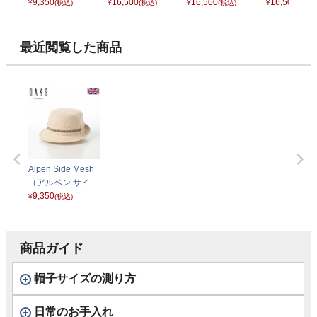
メッシュ） D1745
9,350
ッシュ） D1718
16,500
ッシュ） D1718
16,500
ッシュ） D17
16,500
¥
(税込)
¥
(税込)
¥
(税込)
¥
(税込)
グレー
グレー
ベージュ
ネイビー
最近閲覧した商品
Alpen Side Mesh
（アルペン サイド
メッシュ） D1745
9,350
¥
(税込)
ベージュ
商品ガイド
帽子サイズの測り方
日常のお手入れ