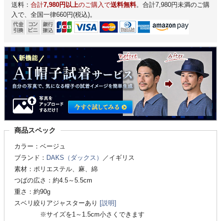
送料：
合計
7,980円以上
のご購入で
送料無料
。合計7,980円未満のご購
入で、全国一律660円(税込)。
商品スペック
カラー：ベージュ
ブランド：
DAKS（ダックス）
／イギリス
素材：ポリエステル、麻、綿
つばの広さ：約4.5～5.5cm
重さ：約90g
スベリ絞りアジャスターあり
[説明]
※サイズを1～1.5cm小さくできます