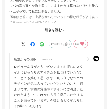
良い物を提供して下さりありがとうございます。
ツバの真っ直ぐな物を探していますが今は耳のあたりから後ろ
へ上がっていて私には似合いません。
25年ほど前には、上品なサハリーハットの様な帽子が多くあっ
て良かったのですが時代でしょう。
諦めていましたが、ツバの曲がりが小さいので真っ直ぐにして
続きを読む
使えて、とても気に入っています。
写真では伝わりませんが、見ただけで良い物であることが感じ
参考になった
0
Like!
0
られる帽子です。
店舗からの回答
2025.4.8
レビューありがとうございます！お探しのスタ
イルにぴったりのアイテムを見つけていただけ
て、とても嬉しく思います。真っ直ぐなツバの
デザインが気に入っていただけたとのこと、何
よりです。実物の質感やデザインにご満足いた
だけたようで、これからも長く愛用いただける
ことを願っております。今後ともどうぞよろし
くお願いいたします。