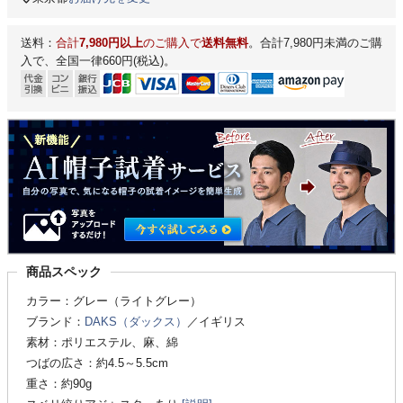
送料：
合計
7,980円以上
のご購入で
送料無料
。合計7,980円未満のご購
入で、全国一律660円(税込)。
商品スペック
カラー：グレー（ライトグレー）
ブランド：
DAKS（ダックス）
／イギリス
素材：ポリエステル、麻、綿
つばの広さ：約4.5～5.5cm
重さ：約90g