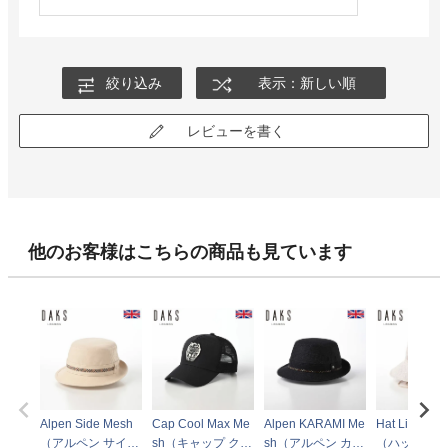
絞り込み
表示：新しい順
レビューを書く
他のお客様はこちらの商品も見ています
Alpen Side Mesh
Cap Cool Max Me
Alpen KARAMI Me
Hat Linen M
（アルペン サイド
sh（キャップ クー
sh（アルペン カラ
（ハット リ