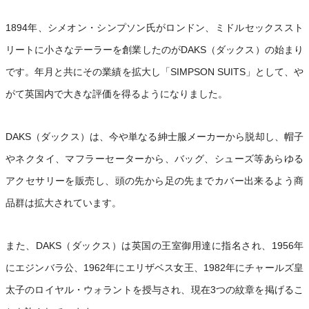
1894年、シメオン・シンプソン氏がロンドン、ミドルセックススト
リートに小さなテーラーを創業したのがDAKS（ダックス）の始まり
です。年月と共にその業績を拡大し「SIMPSON SUITS」として、や
がて英国内で大きな評価を得るようになりました。
DAKS（ダックス）は、今や単なる紳士服メーカーから脱却し、帽子
やネクタイ、マフラーセーターから、バッグ、シューズ等あらゆる
アクセサリーを販売し、頭の先から足の先までカバー出来るよう商
品群は拡大されています。
また、DAKS（ダックス）は英国の王室御用達に指名され、1956年
にエジンバラ公、1962年にエリザベス女王、1982年にチャールズ皇
太子のロイヤル・ウォラントを授与され、現在3つの紋章を掲げるこ