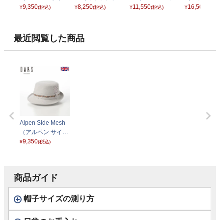
メッシュ） D1745
9,350
ルマックスメッシ
8,250
ミメッシュ） D29
11,550
ッシュ） D17
16,500
¥
(税込)
¥
(税込)
¥
(税込)
¥
(税込)
ベージュ
ュ） D1717 ブラ
74 ブラック
グレー
ック
最近閲覧した商品
Alpen Side Mesh
（アルペン サイド
メッシュ） D1745
9,350
¥
(税込)
グレー
商品ガイド
帽子サイズの測り方