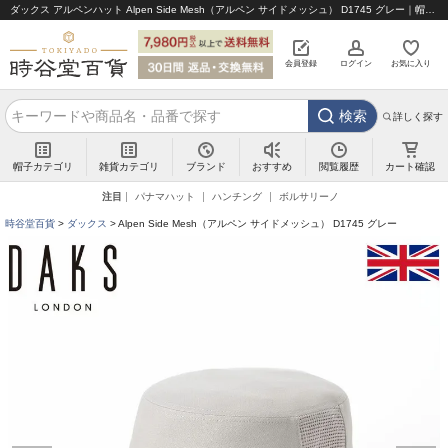
ダックス アルペンハット Alpen Side Mesh（アルペン サイドメッシュ） D1745 グレー｜帽子通販 時谷堂百貨【公式】
会員登録
ログイン
お気に入り
検索
詳しく探す
帽子カテゴリ
雑貨カテゴリ
ブランド
閲覧履歴
カート確認
おすすめ
注目
パナマハット
ハンチング
ボルサリーノ
時谷堂百貨
ダックス
Alpen Side Mesh（アルペン サイドメッシュ） D1745 グレー