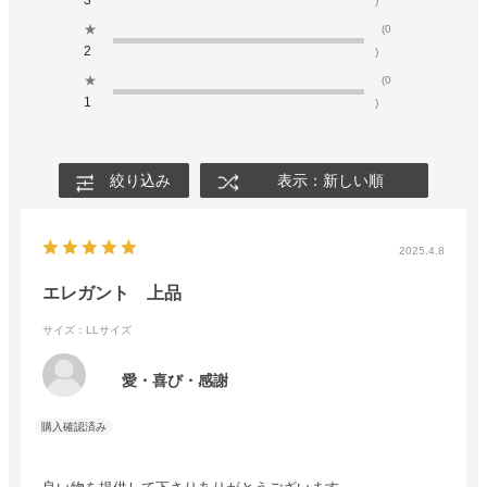
3
)
★
(0
2
)
★
(0
1
)
絞り込み
表示：新しい順
2025.4.8
エレガント 上品
サイズ：LLサイズ
愛・喜び・感謝