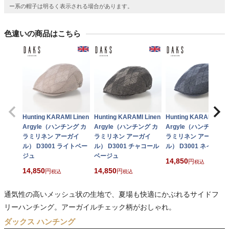
ー系の帽子は明るく表示される場合があります。
色違いの商品はこちら
Hunting KARAMI Linen
Hunting KARAMI Linen
Hunting KARAMI Line
Argyle（ハンチング カ
Argyle（ハンチング カ
Argyle（ハンチング 
ラミリネン アーガイ
ラミリネン アーガイ
ラミリネン アーガイ
ル） D3001 ライトベー
ル） D3001 チャコール
ル） D3001 ネイビー
ジュ
ベージュ
14,850
税込
14,850
14,850
税込
税込
通気性の高いメッシュ状の生地で、夏場も快適にかぶれるサイドフ
リーハンチング。アーガイルチェック柄がおしゃれ。
ダックス ハンチング