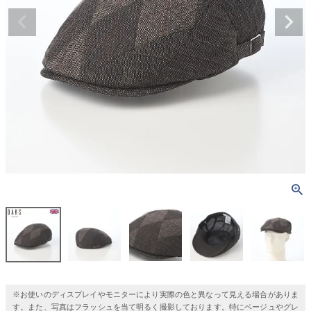
※お使いのディスプレイやモニターにより実際の色と異なって見える場合がありま
す。また、写真はフラッシュを当て明るく撮影しております。特にベージュやグレ