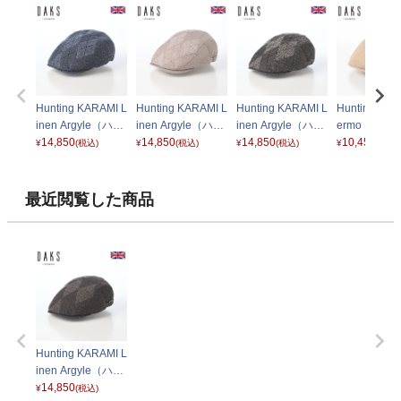
Hunting KARAMI L
Hunting KARAMI L
Hunting KARAMI L
Hunting Cott
inen Argyle（ハン
inen Argyle（ハン
inen Argyle（ハン
ermo（ハン
チング カラミリネ
14,850
チング カラミリネ
14,850
チング カラミリネ
14,850
コットンサー
10,450
¥
(税込)
¥
(税込)
¥
(税込)
¥
(税込)
ン アーガイル） D
ン アーガイル） D
ン アーガイル） D
D1810 ベー
3001 ネイビー
3001 ライトベー
3001 チャコール
ジュ
ベージュ
最近閲覧した商品
Hunting KARAMI L
inen Argyle（ハン
チング カラミリネ
14,850
¥
(税込)