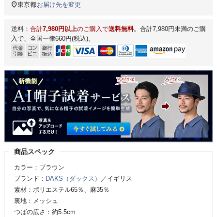
東京都
お届け先を変更
送料：
合計
7,980円以上
のご購入で
送料無料
。合計7,980円未満のご購
入で、全国一律660円(税込)。
商品スペック
カラー：ブラウン
ブランド：
DAKS（ダックス）
／イギリス
素材：ポリエステル65％、麻35％
裏地：メッシュ
つばの広さ：約5.5cm