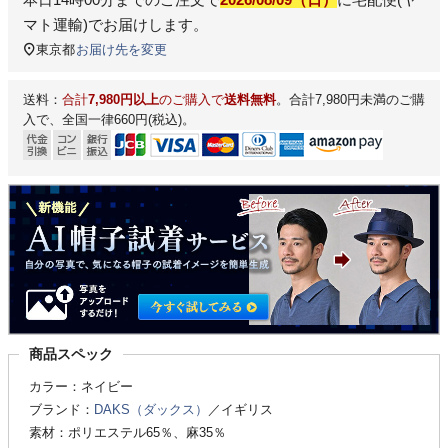
マト運輸)
でお届けします。
東京都
お届け先を変更
送料：
合計
7,980円以上
のご購入で
送料無料
。合計7,980円未満のご購
入で、全国一律660円(税込)。
商品スペック
カラー：ネイビー
ブランド：
DAKS（ダックス）
／イギリス
素材：ポリエステル65％、麻35％