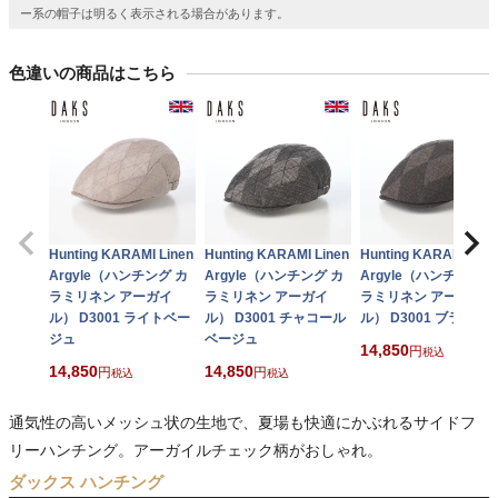
ー系の帽子は明るく表示される場合があります。
色違いの商品はこちら
Hunting KARAMI Linen
Hunting KARAMI Linen
Hunting KARAMI Line
Argyle（ハンチング カ
Argyle（ハンチング カ
Argyle（ハンチング 
ラミリネン アーガイ
ラミリネン アーガイ
ラミリネン アーガイ
ル） D3001 ライトベー
ル） D3001 チャコール
ル） D3001 ブラウン
ジュ
ベージュ
14,850
税込
14,850
14,850
税込
税込
通気性の高いメッシュ状の生地で、夏場も快適にかぶれるサイドフ
リーハンチング。アーガイルチェック柄がおしゃれ。
ダックス ハンチング