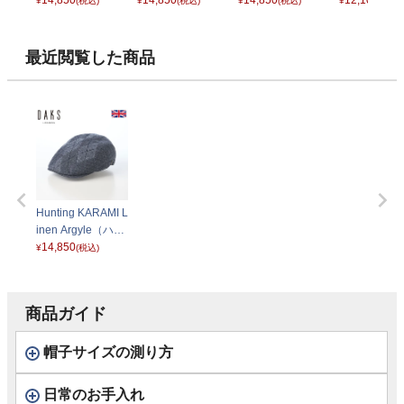
チング カラミリネ
14,850
チング カラミリネ
14,850
チング カラミリネ
14,850
グ シャンブ
12,100
¥
(税込)
¥
(税込)
¥
(税込)
¥
(税込)
ン アーガイル） D
ン アーガイル） D
ン アーガイル） D
ッシュ） D30
3001 ブラウン
3001 ライトベー
3001 チャコール
ネイビー
ジュ
ベージュ
最近閲覧した商品
Hunting KARAMI L
inen Argyle（ハン
チング カラミリネ
14,850
¥
(税込)
ン アーガイル） D
3001 ネイビー
商品ガイド
帽子サイズの測り方
日常のお手入れ