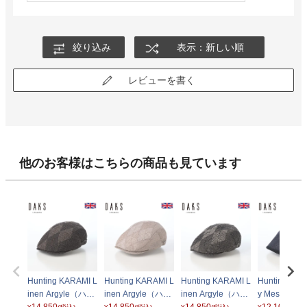
絞り込み
表示：新しい順
レビューを書く
他のお客様はこちらの商品も見ています
Hunting KARAMI L
Hunting KARAMI L
Hunting KARAMI L
Hunting Cha
inen Argyle（ハン
inen Argyle（ハン
inen Argyle（ハン
y Mesh（ハ