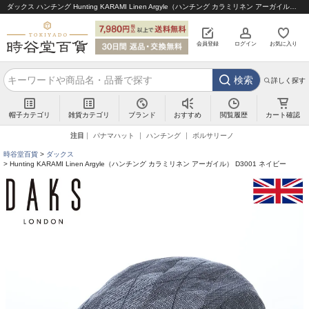
ダックス ハンチング Hunting KARAMI Linen Argyle（ハンチング カラミリネン アーガイル） D3001 ネイビー｜帽子通販 時谷堂百貨【公式】
会員登録
ログイン
お気に入り
検索
詳しく探す
帽子カテゴリ
雑貨カテゴリ
ブランド
閲覧履歴
カート確認
おすすめ
注目
パナマハット
ハンチング
ボルサリーノ
時谷堂百貨
ダックス
Hunting KARAMI Linen Argyle（ハンチング カラミリネン アーガイル） D3001 ネイビー