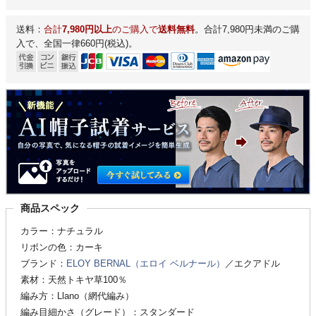
送料：
合計
7,980円以上
のご購入で
送料無料
。合計7,980円未満のご購
入で、全国一律660円(税込)。
商品スペック
カラー：ナチュラル
リボンの色：カーキ
ブランド：
ELOY BERNAL（エロイ ベルナール）
／エクアドル
素材：天然トキヤ草100％
編み方：Llano（網代編み）
編み目細かさ（グレード）：スタンダード