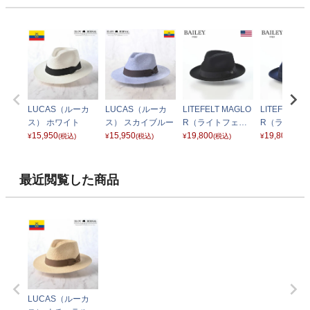
LUCAS（ルーカ
LUCAS（ルーカ
LITEFELT MAGLO
LITEFELT M
ス） ホワイト
ス） スカイブルー
R（ライトフェル
R（ライトフ
15,950
15,950
ト マグロール） ブ
19,800
ト マグロール
19,800
¥
(税込)
¥
(税込)
¥
(税込)
¥
(税込)
ラック
イビー
最近閲覧した商品
LUCAS（ルーカ