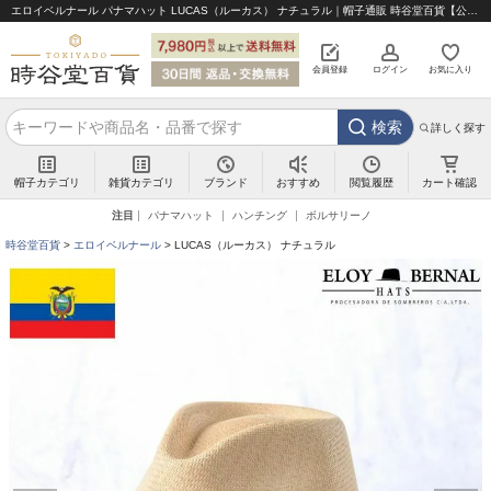
エロイベルナール パナマハット LUCAS（ルーカス） ナチュラル｜帽子通販 時谷堂百貨【公式】
会員登録
ログイン
お気に入り
検索
詳しく探す
帽子カテゴリ
雑貨カテゴリ
ブランド
閲覧履歴
カート確認
おすすめ
注目
パナマハット
ハンチング
ボルサリーノ
時谷堂百貨
エロイベルナール
LUCAS（ルーカス） ナチュラル