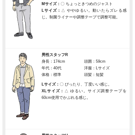
Mサイズ：
〇
ちょっときつめのジャスト
Lサイズ：
△
ややゆるい。動いたらズレる感
じ。制菌ライナーや調整テープで調整可能。
男性スタッフR
身長：174cm
頭囲：59cm
年代：40代
洋服：Lサイズ
体格：標準
頭髪：短髪
Lサイズ：
〇
ぴったり、丁度いい感じ。
XLサイズ：
△
ゆるい。サイズ調整テープを
60cm使用でかぶれる感じ。