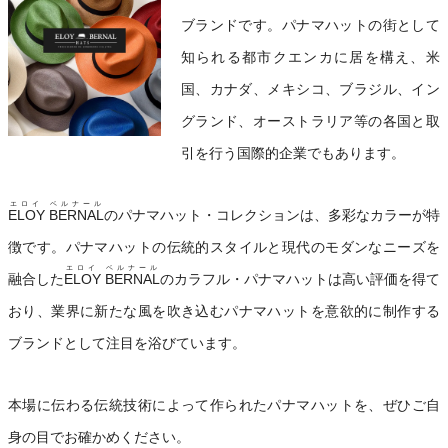
ブランドです。パナマハットの街として
知られる都市クエンカに居を構え、米
国、カナダ、メキシコ、ブラジル、イン
グランド、オーストラリア等の各国と取
引を行う国際的企業でもあります。
エロイ ベルナール
ELOY BERNAL
のパナマハット・コレクションは、多彩なカラーが特
徴です。パナマハットの伝統的スタイルと現代のモダンなニーズを
エロイ ベルナール
融合した
ELOY BERNAL
のカラフル・パナマハットは高い評価を得て
おり、業界に新たな風を吹き込むパナマハットを意欲的に制作する
ブランドとして注目を浴びています。
本場に伝わる伝統技術によって作られたパナマハットを、ぜひご自
身の目でお確かめください。