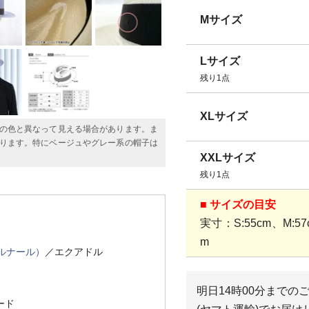
Mサイズ
Lサイズ
残り1点
XLサイズ
の色と異なって見える場合があります。ま
ります。特にベージュやグレー系の帽子は
XXLサイズ
残り1点
■ サイズの目安
実寸：S:55cm、M:57c
m
ベルナール）
／エクアドル
明日
14時00分
までの
ード