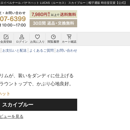
エロイベルナール パナマハット LUCAS（ルーカス） スカイブルー｜帽子通販 時谷堂百貨【公式】
会員登録
ログイン
お気に入り
閲覧履歴
カート確認
チロリアンハット・アルペンハット
お支払いと配送
よくあるご質問
お問い合わせ
リムが、装いをダンディに仕上げる
ラウントップで、かぶり心地良好。
ハット
） スカイブルー
ビューを見る