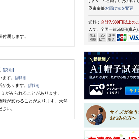
(ヤマト運輸)
でお届け
東京都
お届け先を変更
送料：
合計
7,980円以上
の
入で、全国一律660円(税込)
1個付属します。
[説明]
います。
[詳細]
所があります。
[詳細]
シミがみられることがあります。
色味が変わることがあります。天然
ださい。
サイズが合う
お悩みの方へ