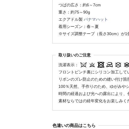
つばの広さ：約6～7cm
重さ：約75～90g
エクアドル製
パナマハット
着用シーズン：春～夏
※サイズ調整テープ（長さ30cm）が
取り扱いのご注意
洗濯表示：
フロントピンチ裏にシリコン加工して
リボンのズレ防止のための縫い付け箇
100％天然、手作りのため、ゆがみや
時間の経過および光への露出により、
素材ならではの経年変化をお楽しみく
色違いの商品はこちら