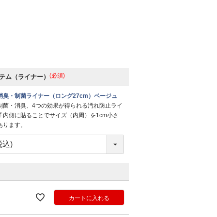
(必須)
テム（ライナー）
消臭・制菌ライナー（ロング27cm）ベージュ
制菌・消臭、4つの効果が得られる汚れ防止ライ
子内側に貼ることでサイズ（内周）を1cm小さ
あります。
カートに入れる