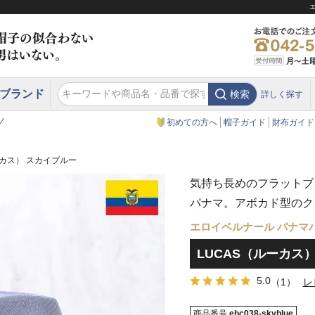
ブランド
検索
詳しく探す
エクアドル
スウェーデン
ウエスタンハット・テンガロンハット
エクアドル
クリスティーズ ロンドン
ノ
初めての方へ
帽子ガイド
財布ガイド
ーカス） スカイブルー
気持ち長めのフラットブ
パナマ。アボカド型のク
エロイベルナール パナマ
LUCAS（ルーカス
5.0
（1）
レ
商品番号
ebc038-skyblue