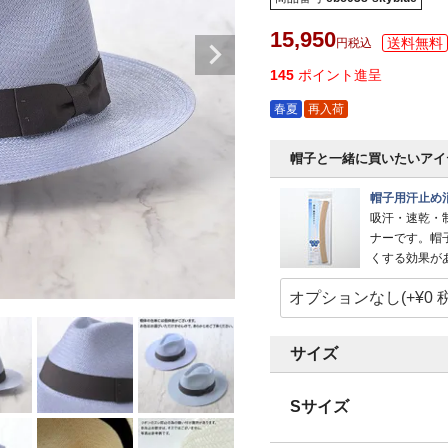
15,950
税込
145
ポイント進呈
春夏
再入荷
帽子と一緒に買いたいアイ
帽子用汗止め
吸汗・速乾・
ナーです。帽
くする効果が
サイズ
Sサイズ