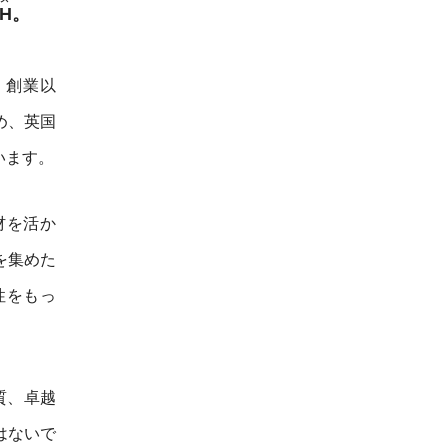
TH
。
、創業以
め、英国
います。
材を活か
を集めた
性をもっ
質、卓越
はないで