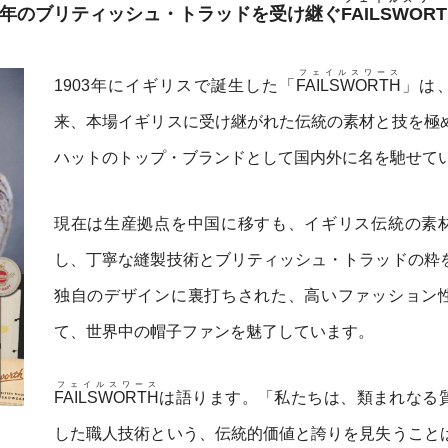
。百年のブリティッシュ・トラッドを受け継ぐ
FAILSWOR
フェイルスワース
1903年にイギリスで誕生した「
FAILSWORTH
」は
来、本場イギリスに受け継がれた伝統の素材と技を極
ハットのトップ・ブランドとして国内外に名を馳せて
現在は生産拠点を中国に移すも、イギリス伝統の素
し、丁寧な縫製技術とブリティッシュ・トラッドの粋
独自のデザインに裏打ちされた、高いファッション
て、世界中の帽子ファンを魅了しています。
フェイルスワース
FAILSWORTH
は語ります。「私たちは、類まれなる
した職人技術という、伝統的価値と誇りを見失うこと