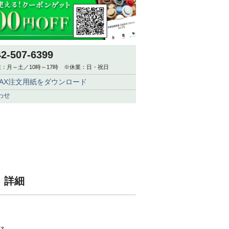
42-507-6399
：月～土／10時～17時 ※休業：日・祝日
FAX注文用紙をダウンロード
わせ
ク 詳細
ス