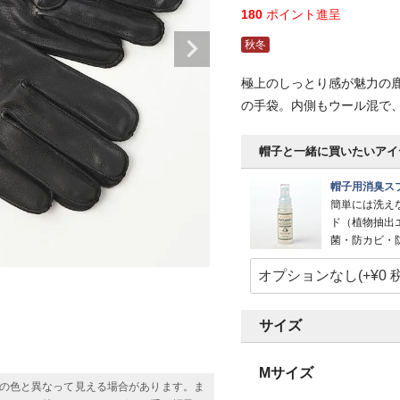
180
ポイント進呈
秋冬
極上のしっとり感が魅力の
の手袋。内側もウール混で
帽子と一緒に買いたいアイ
帽子用消臭スプ
簡単には洗え
ド（植物抽出
菌・防カビ・
サイズ
Mサイズ
の色と異なって見える場合があります。ま