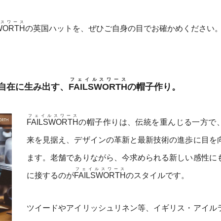
スワース
WORTH
の英国ハットを、ぜひご自身の目でお確かめください
フェイルスワース
自在に生み出す、
FAILSWORTH
の帽子作り。
フェイルスワース
FAILSWORTH
の帽子作りは、伝統を重んじる一方で
来を見据え、デザインの革新と最新技術の進歩に目を
ます。老舗でありながら、今求められる新しい感性に
フェイルスワース
に接するのが
FAILSWORTH
のスタイルです。
ツイードやアイリッシュリネン等、イギリス・アイル