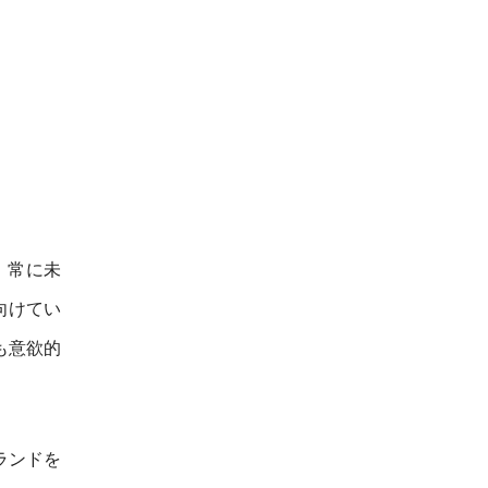
。
、常に未
向けてい
も意欲的
ランドを