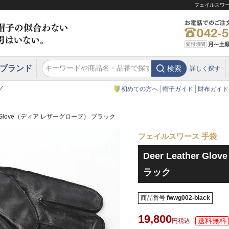
フェイルスワース
ブランド
検索
詳しく探す
エクアドル
スウェーデン
ウエスタンハット・テンガロンハット
エクアドル
クリスティーズ ロンドン
ノ
初めての方へ
帽子ガイド
財布ガイド
her Glove（ディア レザーグローブ） ブラック
フェイルスワース 手袋
Deer Leather 
ラック
商品番号
fwwg002-black
19,800
税込