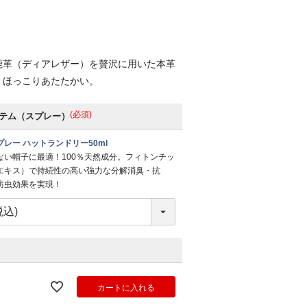
鹿革（ディアレザー）を贅沢に用いた本革
、ほっこりあたたかい。
(必須)
テム（スプレー）
レー ハットランドリー50ml
ない帽子に最適！100％天然成分。フィトンチッ
エキス）で持続性の高い強力な分解消臭・抗
防虫効果を実現！
カートに入れる