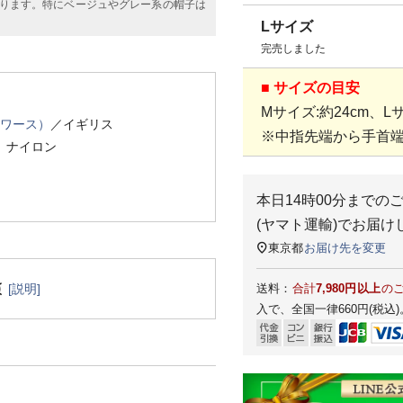
ります。特にベージュやグレー系の帽子は
Lサイズ
完売しました
■ サイズの目安
Mサイズ:約24cm、Lサ
スワース）
／イギリス
※中指先端から手首
、ナイロン
本日
14時00分
までの
(ヤマト運輸)
でお届け
東京都
お届け先を変更
[説明]
送料：
合計
7,980円以上
の
入で、全国一律660円(税込)