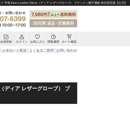
 手袋 Deer Leather Glove（ディア レザーグローブ） ブラック｜帽子通販 時谷堂百貨【公式】
会員登録
ログイン
お気に入り
閲覧履歴
カート確認
チロリアンハット・アルペンハット
お支払いと配送
よくあるご質問
お問い合わせ
Glove（ディア レザーグローブ） ブ