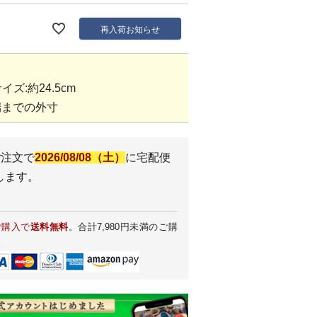
再入荷お知らせ
イズ:約24.5cm
端までの外寸
ご注文で
2026/08/08（土）
に
宅配便
します。
ご購入で
送料無料
。合計7,980円未満のご購
。