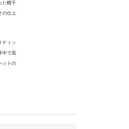
った帽子
その仕上
リティッ
界中で高
ハットの