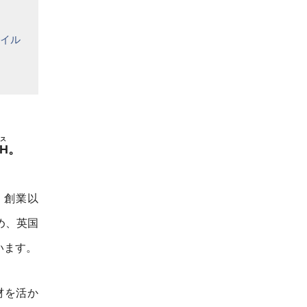
イル
ス
TH
。
、創業以
め、英国
います。
材を活か