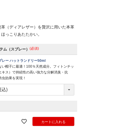
鹿革（ディアレザー）を贅沢に用いた本革
、ほっこりあたたかい。
(必須)
テム（スプレー）
レー ハットランドリー50ml
ない帽子に最適！100％天然成分。フィトンチッ
エキス）で持続性の高い強力な分解消臭・抗
防虫効果を実現！
カートに入れる