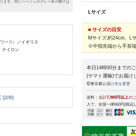
ります。特にベージュやグレー系の帽子は
Lサイズ
■ サイズの目安
Mサイズ:約24cm、Lサ
スワース）
／イギリス
※中指先端から手首
、ナイロン
本日
14時00分
までの
(ヤマト運輸)
でお届け
東京都
お届け先を変更
[説明]
送料：
合計
7,980円以上
の
入で、全国一律660円(税込)