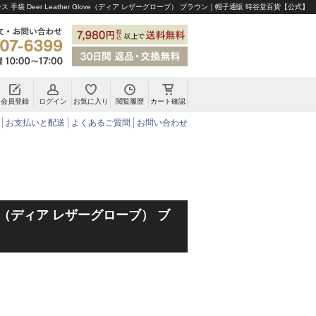
 手袋 Deer Leather Glove（ディア レザーグローブ） ブラウン｜帽子通販 時谷堂百貨【公式】
会員登録
ログイン
お気に入り
閲覧履歴
カート確認
チロリアンハット・アルペンハット
お支払いと配送
よくあるご質問
お問い合わせ
Glove（ディア レザーグローブ） ブ