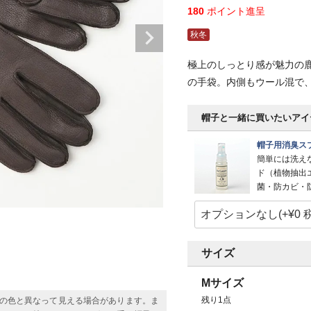
180
ポイント進呈
秋冬
極上のしっとり感が魅力の
の手袋。内側もウール混で
帽子と一緒に買いたいアイ
帽子用消臭スプ
簡単には洗え
ド（植物抽出
菌・防カビ・
サイズ
Mサイズ
残り1点
の色と異なって見える場合があります。ま