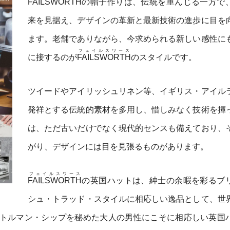
FAILSWORTH
の帽子作りは、伝統を重んじる一方で
来を見据え、デザインの革新と最新技術の進歩に目を
ます。老舗でありながら、今求められる新しい感性に
フェイルスワース
に接するのが
FAILSWORTH
のスタイルです。
ツイードやアイリッシュリネン等、イギリス・アイル
発祥とする伝統的素材を多用し、惜しみなく技術を揮
は、ただ古いだけでなく現代的センスも備えており、
がり、デザインには目を見張るものがあります。
フェイルスワース
FAILSWORTH
の英国ハットは、紳士の余暇を彩るブ
シュ・トラッド・スタイルに相応しい逸品として、世
トルマン・シップを秘めた大人の男性にこそに相応しい英国