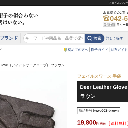
フェイルスワース
ブランド
検索
詳しく探す
エクアドル
スウェーデン
ウエスタンハット・テンガロンハット
エクアドル
クリスティーズ ロンドン
ノ
初めての方へ
帽子ガイド
財布ガイド
her Glove（ディア レザーグローブ） ブラウン
フェイルスワース 手袋
Deer Leather 
ラウン
商品番号
fwwg002-brown
19,800
税込