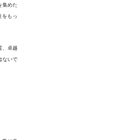
を集めた
性をもっ
質、卓越
はないで
。