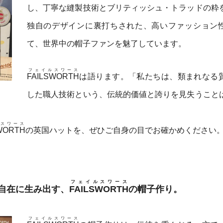
し、丁寧な縫製技術とブリティッシュ・トラッドの粋
独自のデザインに裏打ちされた、高いファッション
て、世界中の帽子ファンを魅了しています。
フェイルスワース
FAILSWORTH
は語ります。「私たちは、類まれなる
した職人技術という、伝統的価値と誇りを見失うこと
スワース
WORTH
の英国ハットを、ぜひご自身の目でお確かめください
フェイルスワース
自在に生み出す、
FAILSWORTH
の帽子作り。
フェイルスワース