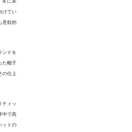
、常に未
向けてい
も意欲的
ランドを
った帽子
その仕上
リティッ
界中で高
ハットの