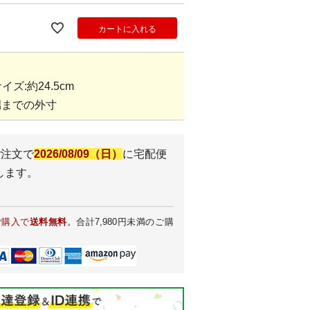
カートに入れる
イズ:約24.5cm
端までの外寸
ご注文で
2026/08/09（日）
に
宅配便
します。
ご購入で
送料無料
。合計7,980円未満のご購
。