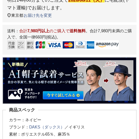
マト運輸)
でお届けします。
東京都
お届け先を変更
送料：
合計
7,980円以上
のご購入で
送料無料
。合計7,980円未満のご購
入で、全国一律660円(税込)。
商品スペック
カラー：ネイビー
ブランド：
DAKS（ダックス）
／イギリス
素材：ポリエステル65％、麻35％