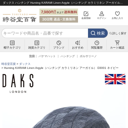
ダックス ハンチング Hunting KARAMI Linen Argyle（ハンチング カラミリネン アーガイル） D3001 ネイビー｜帽子通販 時谷堂百貨【公式】
会員登録
ログイン
お気に入り
検索
詳しく探す
帽子カテゴリ
雑貨カテゴリ
ブランド
閲覧履歴
カート確認
おすすめ
注目
パナマハット
ハンチング
ボルサリーノ
時谷堂百貨
ダックス
Hunting KARAMI Linen Argyle（ハンチング カラミリネン アーガイル） D3001 ネイビー