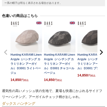
ー系の帽子は明るく表示される場合があります。
色違いの商品はこちら
Hunting KARAMI Linen
Hunting KARAMI Linen
Hunting KARAMI Line
Argyle（ハンチング カ
Argyle（ハンチング カ
Argyle（ハンチング 
ラミリネン アーガイ
ラミリネン アーガイ
ラミリネン アーガイ
ル） D3001 ライトベー
ル） D3001 チャコール
ル） D3001 ブラウン
ジュ
ベージュ
14,850
税込
14,850
14,850
税込
税込
通気性の高いメッシュ状の生地で、夏場も快適にかぶれるサイドフ
リーハンチング。アーガイルチェック柄がおしゃれ。
ダックス ハンチング