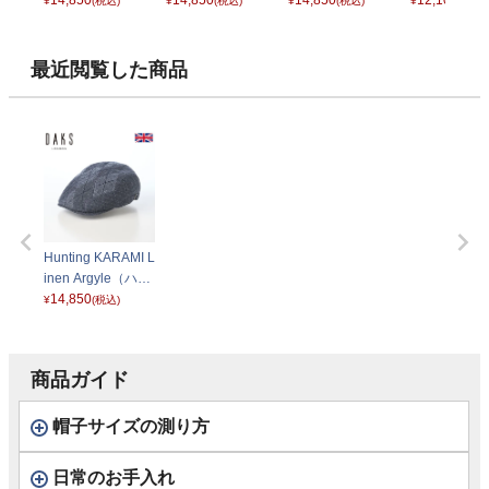
チング カラミリネ
14,850
チング カラミリネ
14,850
チング カラミリネ
14,850
グ シャンブ
12,100
¥
(税込)
¥
(税込)
¥
(税込)
¥
(税込)
ン アーガイル） D
ン アーガイル） D
ン アーガイル） D
ッシュ） D30
3001 ブラウン
3001 ライトベー
3001 チャコール
ネイビー
ジュ
ベージュ
最近閲覧した商品
Hunting KARAMI L
inen Argyle（ハン
チング カラミリネ
14,850
¥
(税込)
ン アーガイル） D
3001 ネイビー
商品ガイド
帽子サイズの測り方
日常のお手入れ