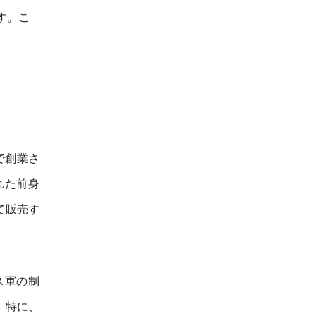
す。こ
で創業さ
れた前身
て販売す
ス軍の制
。特に、