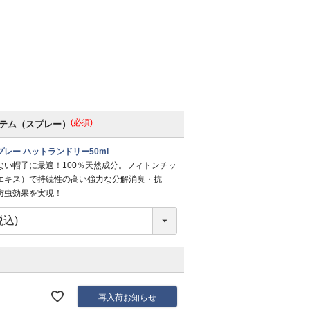
(必須)
テム（スプレー）
レー ハットランドリー50ml
ない帽子に最適！100％天然成分。フィトンチッ
エキス）で持続性の高い強力な分解消臭・抗
防虫効果を実現！
再入荷お知らせ