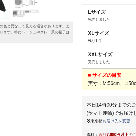
Lサイズ
完売しました
の色と異なって見える場合があります。ま
ります。特にベージュやグレー系の帽子は
XLサイズ
残り1点
XXLサイズ
完売しました
■ サイズの目安
実寸：M:56cm、L:58c
本日
14時00分
までの
(ヤマト運輸)
でお届け
東京都
お届け先を変更
送料：
合計
7,980円以上
の