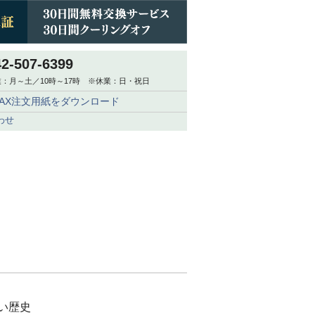
42-507-6399
：月～土／10時～17時 ※休業：日・祝日
FAX注文用紙をダウンロード
わせ
OOL 504（ウール） ヘイジーイン
ディゴ
,130
税込
長い歴史