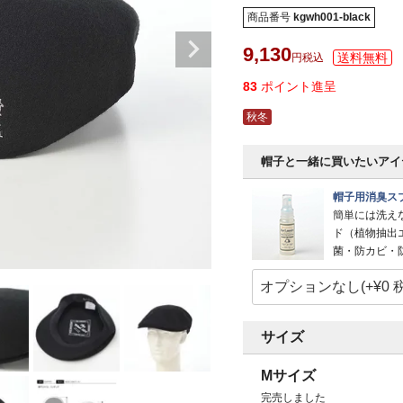
商品番号
kgwh001-black
9,130
税込
83
ポイント進呈
秋冬
帽子と一緒に買いたいアイ
帽子用消臭スプ
簡単には洗え
ド（植物抽出
菌・防カビ・
サイズ
Mサイズ
完売しました