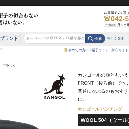
ブランド
検索
詳しく探す
エクアドル
スウェーデン
ウエスタンハット・テンガロンハット
エクアドル
クリスティーズ ロンドン
ノ
初めての方へ
帽子ガイド
財布ガイド
） ブラック
カンゴールの顔ともいえる
FRONT（後ろ前）で
普通にかぶるのもおすす
に。
カンゴール ハンチング
WOOL 504（ウー