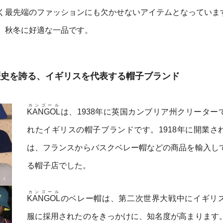
く最先端のファッションにも欠かせないアイテムとなっていま
、秋冬に好適な一品です。
の歴史を誇る、イギリスを代表する帽子ブランド
カンゴール
KANGOL
は、1938年に英国カンブリア州クリーター
れたイギリスの帽子ブランドです。1918年に開業さ
は、フランスからバスクベレー帽などの商品を輸入し
る帽子店でした。
カンゴール
KANGOL
のベレー帽は、第二次世界大戦中にイギリ
服に採用されたのをきっかけに、知名度が高まります