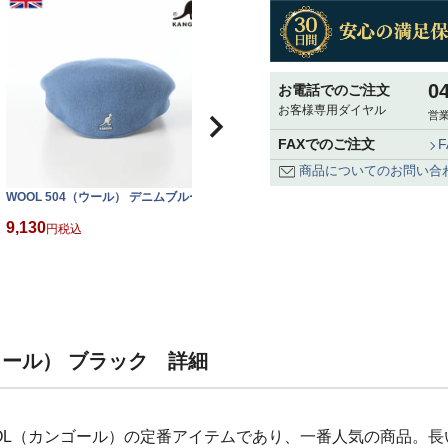
0
お電話でのご注文
お客様専用ダイヤル
営業
FAXでのご注文
商品についてのお問い合
WOOL 504（ウール） デニムブルー
WOOL 504（ウール） ブラックゴー
W
ルド
9,130
税込
9,130
9
税込
（ウール） ブラック 詳細
NGOL（カンゴール）の定番アイテムであり、一番人気の商品。