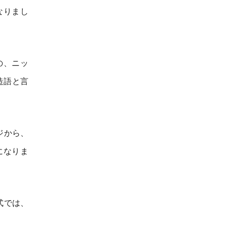
なりまし
の、ニッ
た造語と言
ジから、
になりま
式では、