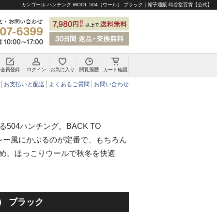
カンゴール ハンチング WOOL 504（ウール） ブラック｜帽子通販 時谷堂百貨【公式】
会員登録
ログイン
お気に入り
閲覧履歴
カート確認
チロリアンハット・アルペンハット
お支払いと配送
よくあるご質問
お問い合わせ
504ハンチング。BACK TO
ベレー風にかぶるのが定番で、もちろん
め。ほっこりウールで秋冬を快適
ル） ブラック