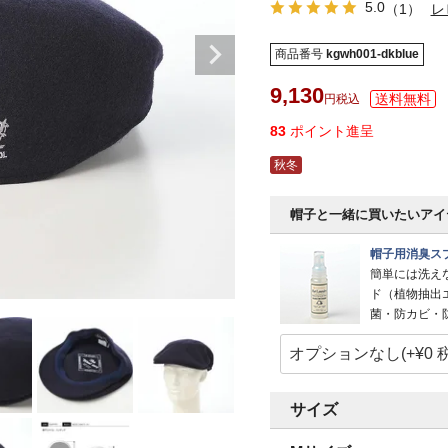
5.0
（1）
レ
商品番号
kgwh001-dkblue
9,130
税込
83
ポイント進呈
秋冬
帽子と一緒に買いたいアイ
帽子用消臭スプ
簡単には洗え
ド（植物抽出
菌・防カビ・
サイズ