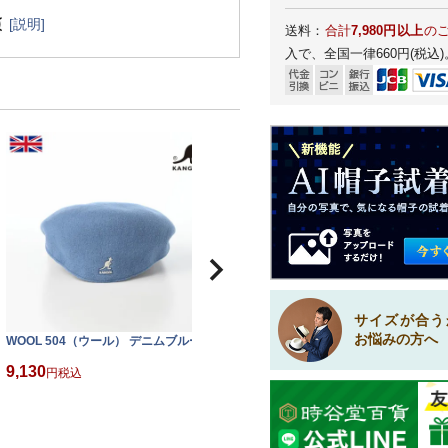
[説明]
送料：
合計
7,980円以上
の
入で、全国一律660円(税込)
サイズが合う
お悩みの方へ
WOOL 504（ウール） デニムブルー
WOOL 504（ウール） ブラックゴー
W
ルド
9,130
税込
9,130
9
税込