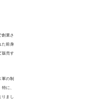
で創業さ
れた前身
て販売す
ス軍の制
。特に、
なりまし