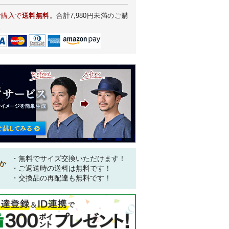
ご購入で
送料無料
。合計7,980円未満のご購
。
・無料でサイズ交換いただけます！
か
・ご返送時の送料は無料です！
OOL 504（ウール） ヘイジーイン
・交換品の再配達も無料です！
ディゴ
,130
税込