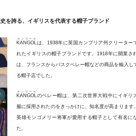
の歴史を誇る、イギリスを代表する帽子ブランド
カンゴール
KANGOL
は、1938年に英国カンブリア州クリーター
れたイギリスの帽子ブランドです。1918年に開業さ
は、フランスからバスクベレー帽などの商品を輸入し
る帽子店でした。
カンゴール
KANGOL
のベレー帽は、第二次世界大戦中にイギリ
服に採用されたのをきっかけに、知名度が高まります
英雄モンゴメリー将軍が愛用する帽子として有名に
た。