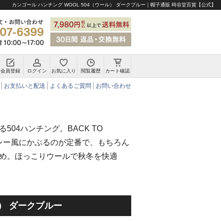
カンゴール ハンチング WOOL 504（ウール） ダークブルー｜帽子通販 時谷堂百貨【公式】
会員登録
ログイン
お気に入り
閲覧履歴
カート確認
チロリアンハット・アルペンハット
お支払いと配送
よくあるご質問
お問い合わせ
504ハンチング。BACK TO
ベレー風にかぶるのが定番で、もちろん
め。ほっこりウールで秋冬を快適
ル） ダークブルー