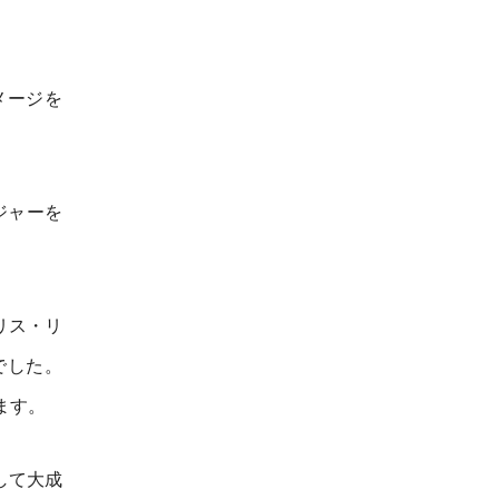
メージを
ジャーを
リス・リ
でした。
ます。
して大成