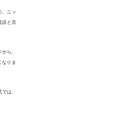
の、ニッ
た造語と言
ジから、
になりま
式では、