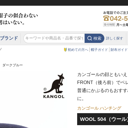
ブランド
検索
詳しく探す
エクアドル
スウェーデン
ウエスタンハット・テンガロンハット
エクアドル
クリスティーズ ロンドン
ノ
初めての方へ
帽子ガイド
財布ガイド
ル） ダークブルー
カンゴールの顔ともいえる
FRONT（後ろ前）で
普通にかぶるのもおすす
に。
カンゴール ハンチング
WOOL 504（ウー