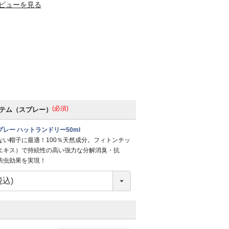
ビューを見る
(必須)
テム（スプレー）
レー ハットランドリー50ml
ない帽子に最適！100％天然成分。フィトンチッ
エキス）で持続性の高い強力な分解消臭・抗
防虫効果を実現！