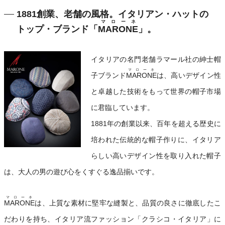
1881創業、老舗の風格。イタリアン・ハットの
マローネ
トップ・ブランド「
MARONE
」。
イタリアの名門老舗ラマール社の紳士帽
マローネ
子ブランド
MARONE
は、高いデザイン性
と卓越した技術をもって世界の帽子市場
に君臨しています。
1881年の創業以来、百年を超える歴史に
培われた伝統的な帽子作りに、イタリア
らしい高いデザイン性を取り入れた帽子
は、大人の男の遊び心をくすぐる逸品揃いです。
マローネ
MARONE
は、上質な素材に堅牢な縫製と、品質の良さに徹底したこ
だわりを持ち、イタリア流ファッション「クラシコ・イタリア」に