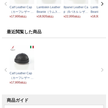
Calf Leather Cap
Lambskin Leather
8panel Leather Ca
Lambskin Le
（カーフレザー キ
Beanie（ラムスキ
p（8パネル レザー
Beanie（ラ
ャップ） BN148
17,600
ンレザー ビーニ
18,920
キャップ） ブラウ
22,000
ンレザー ビ
18,920
¥
(税込)
¥
(税込)
¥
(税込)
¥
(税込)
ブラウン
ー） ブラック
ン
ー） ブラウ
最近閲覧した商品
Calf Leather Cap
（カーフレザー キ
ャップ） BN148
17,600
¥
(税込)
ブラック
商品ガイド