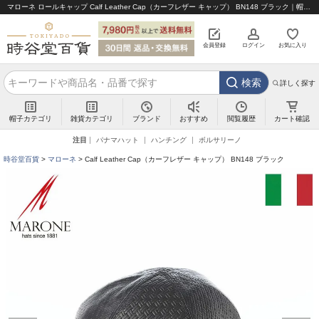
マローネ ロールキャップ Calf Leather Cap（カーフレザー キャップ） BN148 ブラック｜帽子通販 時谷堂百貨【公式】
会員登録
ログイン
お気に入り
検索
詳しく探す
帽子カテゴリ
雑貨カテゴリ
ブランド
閲覧履歴
カート確認
おすすめ
注目
パナマハット
ハンチング
ボルサリーノ
時谷堂百貨
マローネ
Calf Leather Cap（カーフレザー キャップ） BN148 ブラック