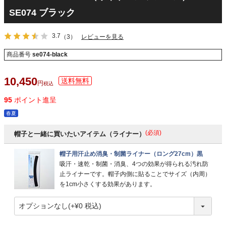
SE074 ブラック
3.7
（3）
レビューを見る
商品番号
se074-black
10,450
税込
95
ポイント進呈
春夏
(必須)
帽子と一緒に買いたいアイテム（ライナー）
帽子用汗止め消臭・制菌ライナー（ロング27cm）黒
吸汗・速乾・制菌・消臭、4つの効果が得られる汚れ防
止ライナーです。帽子内側に貼ることでサイズ（内周）
を1cm小さくする効果があります。