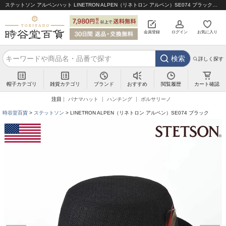
ステットソン アルペンハット LINETRON ALPEN（リネトロン アルペン）SE074 ブラック｜帽子通販 時谷堂百貨【公式】
会員登録
ログイン
お気に入り
検索
詳しく探す
帽子カテゴリ
雑貨カテゴリ
ブランド
閲覧履歴
カート確認
おすすめ
注目
パナマハット
ハンチング
ボルサリーノ
時谷堂百貨
ステットソン
LINETRON ALPEN（リネトロン アルペン）SE074 ブラック