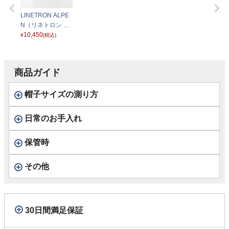
LINETRON ALPE
N（リネトロン ア
ルペン）SE074 ブ
10,450
¥
(税込)
ラック
商品ガイド
帽子サイズの測り方
日常のお手入れ
保管時
その他
30日間満足保証