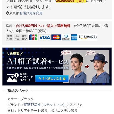
明日
14時00分
までのご注文で
2026/08/09（日）
に
宅配便(ヤ
マト運輸)
でお届けします。
東京都
お届け先を変更
送料：
合計
7,980円以上
のご購入で
送料無料
。合計7,980円未満のご購
入で、全国一律660円(税込)。
商品スペック
カラー：ブラック
ブランド：
STETSON（ステットソン）
／アメリカ
素材：トリアセテート60％、ポリエステル40％