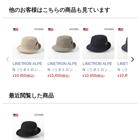
他のお客様はこちらの商品も見ています
LINETRON ALPE
LINETRON ALPE
LINETRON ALPE
LINETRON 
N（リネトロン ア
N（リネトロン ア
N（リネトロン ア
N（リネトロ
ルペン）SE074 ベ
10,450
ルペン）SE074 オ
10,450
ルペン）SE074 ネ
10,450
ルペン）SE0
10,450
¥
(税込)
¥
(税込)
¥
(税込)
¥
(税込)
ージュ
リーブ
イビー
ャコール
最近閲覧した商品