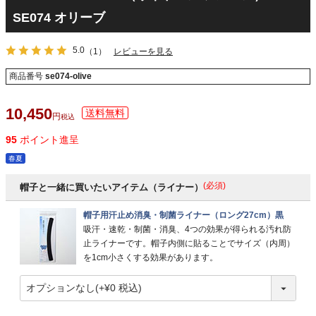
SE074 オリーブ
5.0
（1）
レビューを見る
商品番号
se074-olive
10,450
税込
95
ポイント進呈
春夏
(必須)
帽子と一緒に買いたいアイテム（ライナー）
帽子用汗止め消臭・制菌ライナー（ロング27cm）黒
吸汗・速乾・制菌・消臭、4つの効果が得られる汚れ防
止ライナーです。帽子内側に貼ることでサイズ（内周）
を1cm小さくする効果があります。