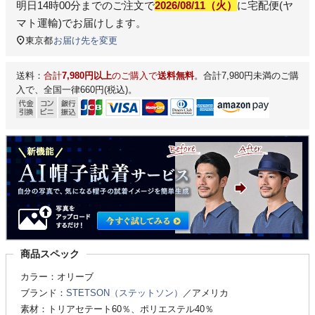
明日
14時00分
までのご注文で
2026/08/11（火）
に
宅配便(ヤ
マト運輸)
でお届けします。
東京都
お届け先を変更
送料：
合計
7,980円以上
のご購入で
送料無料
。合計7,980円未満のご購
入で、全国一律660円(税込)。
商品スペック
カラー：オリーブ
ブランド：
STETSON（ステットソン）
／アメリカ
素材：トリアセテート60％、ポリエステル40％