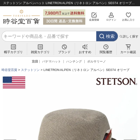
ステットソン アルペンハット LINETRON ALPEN（リネトロン アルペン）SE074 オリーブ｜帽子通販 時谷堂百貨【公式】
会員登録
ログイン
お気に入り
検索
詳しく探す
帽子カテゴリ
雑貨カテゴリ
ブランド
閲覧履歴
カート確認
おすすめ
注目
パナマハット
ハンチング
ボルサリーノ
時谷堂百貨
ステットソン
LINETRON ALPEN（リネトロン アルペン）SE074 オリーブ