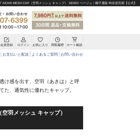
 AKIHA MESH CAP（空羽メッシュ キャップ） SE883 ベージュ｜帽子通販 時谷堂百貨【公式】
会員登録
ログイン
お気に入り
閲覧履歴
カート確認
チロリアンハット・アルペンハット
お支払いと配送
よくあるご質問
お問い合わせ
透け感を出す、空羽（あきは）と呼
てた、通気性に優れたキャップ。
AP（空羽メッシュ キャップ）