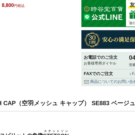
8,800
税込
0
お電話でのご注文
お客様専用ダイヤル
営業
FAXでのご注文
商品についてのお問い合
SH CAP（空羽メッシュ キャップ） SE883 ベージ
ステットソン