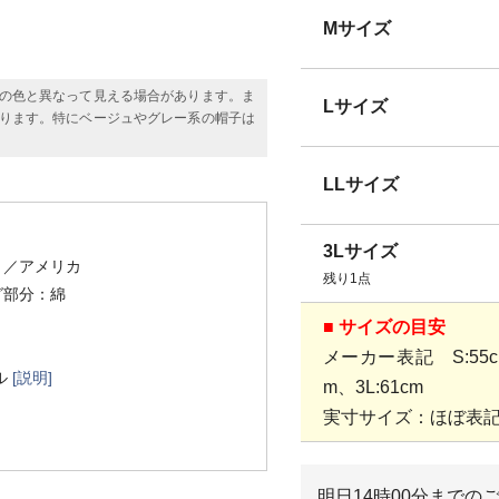
Mサイズ
の色と異なって見える場合があります。ま
Lサイズ
ります。特にベージュやグレー系の帽子は
LLサイズ
3Lサイズ
）
／アメリカ
残り1点
グ部分：綿
■ サイズの目安
メーカー表記 S:55cm、
ル
[説明]
m、3L:61cm
実寸サイズ：ほぼ表
明日
14時00分
までの