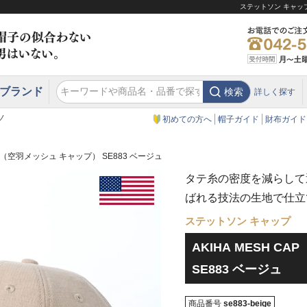
ステットソン キャップ
ブランド
検索
詳しく探す
エクアドル
スウェーデン
ウエスタンハット・テンガロンハット
エクアドル
クリスティーズ ロンドン
ノ
初めての方へ
帽子ガイド
財布ガイド
CAP（空羽メッシュ キャップ） SE883 ベージュ
タテ糸の密度を減らして
ばれる技法の生地で仕立
ステットソン キャップ
AKIHA MESH C
SE883 ベージュ
商品番号
se883-beige