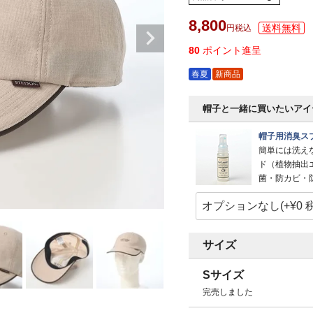
8,800
税込
80
ポイント進呈
春夏
新商品
帽子と一緒に買いたいアイ
帽子用消臭スプ
簡単には洗え
ド（植物抽出
菌・防カビ・
サイズ
Sサイズ
完売しました