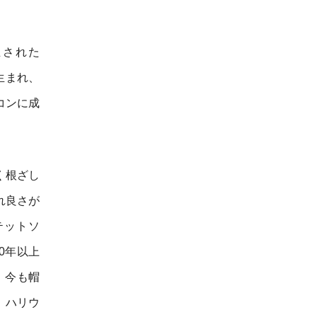
立された
生まれ、
コンに成
く根ざし
れ良さが
テットソ
0年以上
、今も帽
、ハリウ