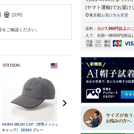
(ヤマト運輸)
でお届け
[説明]
東京都
お届け先を変更
送料：
合計
7,980円以上
の
容をご確認ください。
入で、全国一律660円(税込)
サイズが合う
お悩みの方へ
AKIHA MESH CAP（空羽メッシュ
キャップ） SE883 グレー