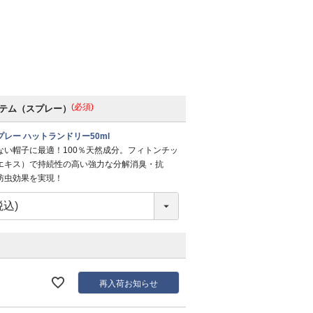
(必須)
テム（スプレー）
レー ハットランドリー50ml
ない帽子に最適！100％天然成分。フィトンチッ
エキス）で持続性の高い強力な分解消臭・抗
防虫効果を実現！
再入荷お知らせ