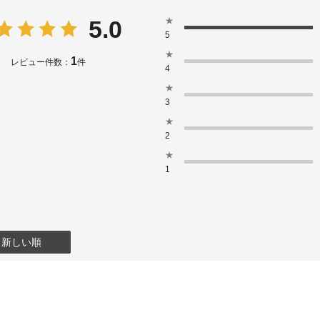
★
5.0
5
★
1
レビュー件数：
件
4
★
3
★
2
★
1
：新しい順