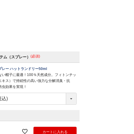
(必須)
テム（スプレー）
レー ハットランドリー50ml
ない帽子に最適！100％天然成分。フィトンチッ
エキス）で持続性の高い強力な分解消臭・抗
防虫効果を実現！
カートに入れる