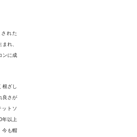
立された
生まれ、
コンに成
く根ざし
れ良さが
テットソ
0年以上
、今も帽