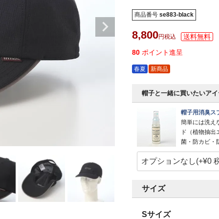
商品番号
se883-black
8,800
税込
80
ポイント進呈
春夏
新商品
帽子と一緒に買いたいアイ
帽子用消臭スプ
簡単には洗え
ド（植物抽出
菌・防カビ・
サイズ
Sサイズ