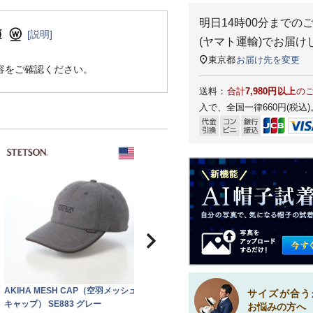
明日
14時00分
までの
[説明]
(ヤマト運輸)
でお届け
東京都
お届け先を変更
容をご確認ください。
送料：
合計
7,980円以上
の
入で、全国一律660円(税込)
AKIHA MESH CAP（空羽メッシュ
サイズが合う
キャップ） SE883 グレー
お悩みの方へ