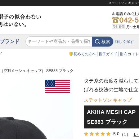
ステットソン キャップ
ブランド
検索
詳しく探す
エクアドル
スウェーデン
ウエスタンハット・テンガロンハット
エクアドル
クリスティーズ ロンドン
ノ
初めての方へ
帽子ガイド
財布ガイド
CAP（空羽メッシュ キャップ） SE883 ブラック
タテ糸の密度を減らして
ばれる技法の生地で仕立
ステットソン キャップ
AKIHA MESH C
SE883 ブラック
5.0
（1）
レ