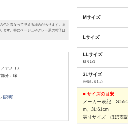
Mサイズ
の色と異なって見える場合があります。ま
ります。特にベージュやグレー系の帽子は
Lサイズ
LLサイズ
残り1点
）
／アメリカ
3Lサイズ
グ部分：綿
完売しました
■ サイズの目安
ル
[説明]
メーカー表記 S:55cm、
m、3L:61cm
実寸サイズ：ほぼ表