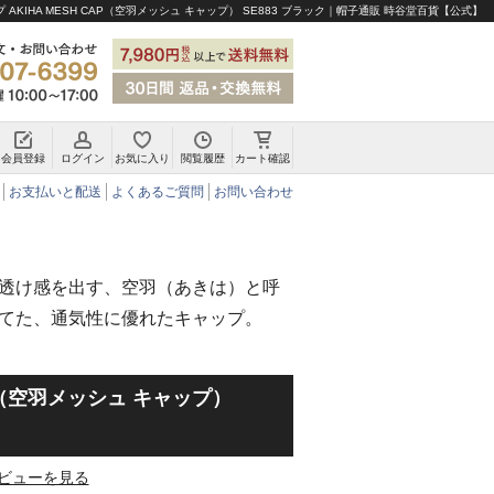
 AKIHA MESH CAP（空羽メッシュ キャップ） SE883 ブラック｜帽子通販 時谷堂百貨【公式】
会員登録
ログイン
お気に入り
閲覧履歴
カート確認
チロリアンハット・アルペンハット
お支払いと配送
よくあるご質問
お問い合わせ
透け感を出す、空羽（あきは）と呼
てた、通気性に優れたキャップ。
AP（空羽メッシュ キャップ）
ビューを見る