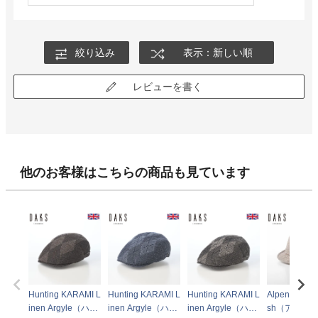
絞り込み
表示：新しい順
レビューを書く
他のお客様はこちらの商品も見ています
Hunting KARAMI L
Hunting KARAMI L
Hunting KARAMI L
Alpen KARA
inen Argyle（ハン
inen Argyle（ハン
inen Argyle（ハン
sh（アルペン