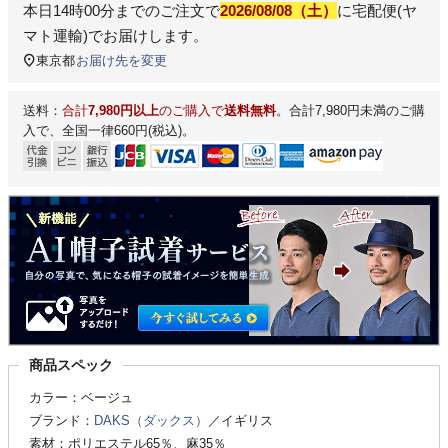
本日
14時00分
までのご注文で
2026/08/08（土）
に
宅配便(ヤ
マト運輸)
でお届けします。
東京都
お届け先を変更
送料：
合計
7,980円以上
のご購入で
送料無料
。合計7,980円未満のご購
入で、全国一律660円(税込)。
商品スペック
カラー：ベージュ
ブランド：
DAKS（ダックス）
／イギリス
素材：ポリエステル65％、麻35％