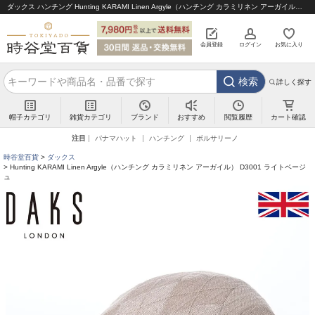
ダックス ハンチング Hunting KARAMI Linen Argyle（ハンチング カラミリネン アーガイル） D3001 ライトベージュ｜帽子通販 時谷堂百貨【公式】
会員登録
ログイン
お気に入り
検索
詳しく探す
帽子カテゴリ
雑貨カテゴリ
ブランド
閲覧履歴
カート確認
おすすめ
注目
パナマハット
ハンチング
ボルサリーノ
時谷堂百貨
ダックス
Hunting KARAMI Linen Argyle（ハンチング カラミリネン アーガイル） D3001 ライトベージ
ュ