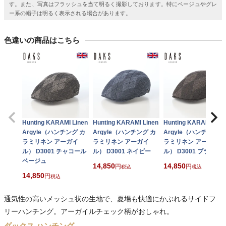
す。また、写真はフラッシュを当て明るく撮影しております。特にベージュやグレ
ー系の帽子は明るく表示される場合があります。
色違いの商品はこちら
Hunting KARAMI Linen
Hunting KARAMI Linen
Hunting KARAMI Line
Argyle（ハンチング カ
Argyle（ハンチング カ
Argyle（ハンチング 
ラミリネン アーガイ
ラミリネン アーガイ
ラミリネン アーガイ
ル） D3001 チャコール
ル） D3001 ネイビー
ル） D3001 ブラウン
ベージュ
14,850
14,850
税込
税込
14,850
税込
通気性の高いメッシュ状の生地で、夏場も快適にかぶれるサイドフ
リーハンチング。アーガイルチェック柄がおしゃれ。
ダックス ハンチング