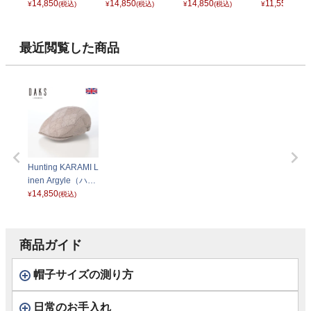
チング カラミリネ
14,850
チング カラミリネ
14,850
チング カラミリネ
14,850
ミメッシュ） 
11,550
¥
(税込)
¥
(税込)
¥
(税込)
¥
(税込)
ン アーガイル） D
ン アーガイル） D
ン アーガイル） D
74 ベージュ
3001 ブラウン
3001 ネイビー
3001 チャコール
ベージュ
最近閲覧した商品
Hunting KARAMI L
inen Argyle（ハン
チング カラミリネ
14,850
¥
(税込)
ン アーガイル） D
3001 ライトベー
ジュ
商品ガイド
帽子サイズの測り方
日常のお手入れ