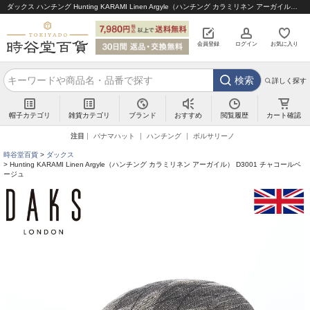
ダックス ハンチング Hunting KARAMI Linen Argyle（ハンチング カラミリネン アーガイル） D3001 チャコールベージュ｜帽子通販 時谷堂百貨【公式】
会員登録
ログイン
お気に入り
検索
詳しく探す
帽子カテゴリ
雑貨カテゴリ
ブランド
閲覧履歴
カート確認
おすすめ
注目
パナマハット
ハンチング
ボルサリーノ
時谷堂百貨
ダックス
Hunting KARAMI Linen Argyle（ハンチング カラミリネン アーガイル） D3001 チャコールベ
ージュ