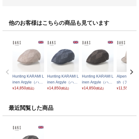
他のお客様はこちらの商品も見ています
Hunting KARAMI L
Hunting KARAMI L
Hunting KARAMI L
Alpen KARA
inen Argyle（ハン
inen Argyle（ハン
inen Argyle（ハン
sh（アルペン
チング カラミリネ
14,850
チング カラミリネ
14,850
チング カラミリネ
14,850
ミメッシュ） 
11,550
¥
(税込)
¥
(税込)
¥
(税込)
¥
(税込)
ン アーガイル） D
ン アーガイル） D
ン アーガイル） D
74 ベージュ
3001 ライトベー
3001 ネイビー
3001 ブラウン
ジュ
最近閲覧した商品