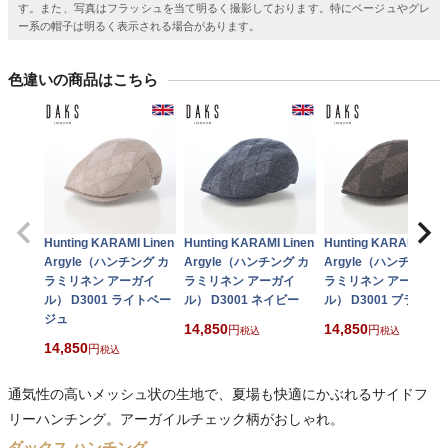
す。また、写真はフラッシュを当て明るく撮影しております。特にベージュやグレ
ー系の帽子は明るく表示される場合があります。
色違いの商品はこちら
Hunting KARAMI Linen
Hunting KARAMI Linen
Hunting KARAMI Line
Argyle（ハンチング カ
Argyle（ハンチング カ
Argyle（ハンチング 
ラミリネン アーガイ
ラミリネン アーガイ
ラミリネン アーガイ
ル） D3001 ライトベー
ル） D3001 ネイビー
ル） D3001 ブラウン
ジュ
14,850
14,850
税込
税込
14,850
税込
通気性の高いメッシュ状の生地で、夏場も快適にかぶれるサイドフ
リーハンチング。アーガイルチェック柄がおしゃれ。
ダックス ハンチング