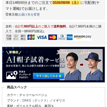
本日
14時00分
までのご注文で
2026/08/08（土）
に
宅配便(ヤ
マト運輸)
でお届けします。
東京都
お届け先を変更
送料：
合計
7,980円以上
のご購入で
送料無料
。合計7,980円未満のご購
入で、全国一律660円(税込)。
商品スペック
カラー：チャコールベージュ
ブランド：
DAKS（ダックス）
／イギリス
素材：ポリエステル65％、麻35％