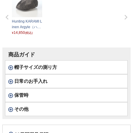
Hunting KARAMI L
inen Argyle（ハン
チング カラミリネ
14,850
¥
(税込)
ン アーガイル） D
3001 チャコール
ベージュ
商品ガイド
帽子サイズの測り方
日常のお手入れ
保管時
その他