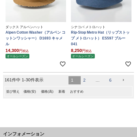
ダックス アルペンハット
シナコバ メトロハット
Alpen Cotton Washer（アルペン コ
Rip-Stop Metro Hat（リップストッ
ットンワッシャー） D1693 キャメ
プ メトロハット） ES597 ブルー
ル
041
14,300
8,250
税込
税込
オールシーズン
オールシーズン
161
件中
1
-
30
件表示
1
2
…
6
並び替え
価格(安)
価格(高)
新着
おすすめ
インフォメーション