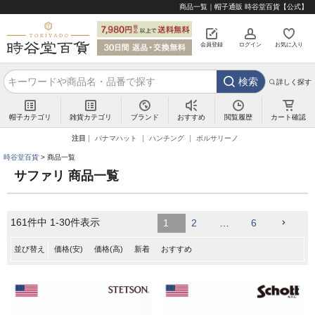
商品一覧｜帽子通販 時谷堂百貨【公式】
会員登録
ログイン
お気に入り
検索
詳しく探す
帽子カテゴリ
雑貨カテゴリ
ブランド
閲覧履歴
カート確認
おすすめ
注目
パナマハット
ハンチング
ボルサリーノ
時谷堂百貨
商品一覧
サファリ 商品一覧
161
件中
1
-
30
件表示
1
2
…
6
並び替え
価格(安)
価格(高)
新着
おすすめ