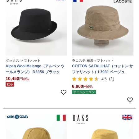
ダックス ソフトハット
ラコステ 布帛ソフトハット
Alpen Wool Melange（アルペン ウ
COTTON SAFALI HAT（コットン サ
ールメランジ） D3856 ブラック
ファリハット）L3981 ベージュ
10,450
（2）
4.5
税込
秋冬
6,600
税込
オールシーズン