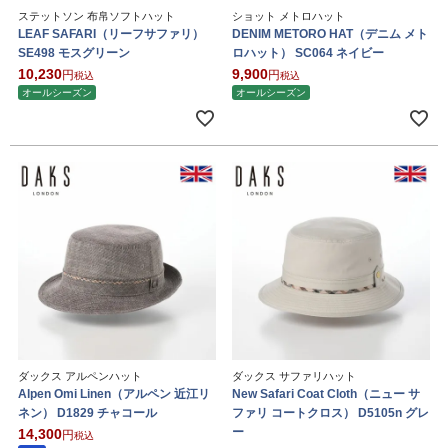
ステットソン 布帛ソフトハット
ショット メトロハット
LEAF SAFARI（リーフサファリ）
DENIM METORO HAT（デニム メト
SE498 モスグリーン
ロハット） SC064 ネイビー
10,230
9,900
税込
税込
オールシーズン
オールシーズン
ダックス アルペンハット
ダックス サファリハット
Alpen Omi Linen（アルペン 近江リ
New Safari Coat Cloth（ニュー サ
ネン） D1829 チャコール
ファリ コートクロス） D5105n グレ
ー
14,300
税込