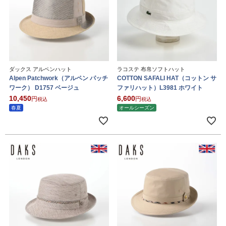
ダックス アルペンハット
ラコステ 布帛ソフトハット
Alpen Patchwork（アルペン パッチ
COTTON SAFALI HAT（コットン サ
ワーク） D1757 ベージュ
ファリハット）L3981 ホワイト
10,450
6,600
税込
税込
春夏
オールシーズン