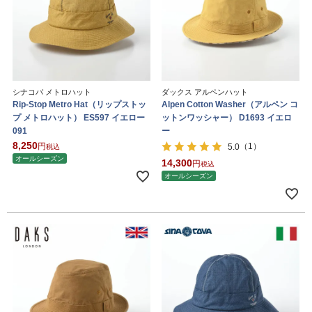
シナコバ メトロハット
ダックス アルペンハット
Rip-Stop Metro Hat（リップストッ
Alpen Cotton Washer（アルペン コ
プ メトロハット） ES597 イエロー
ットンワッシャー） D1693 イエロ
091
ー
8,250
（1）
5.0
税込
オールシーズン
14,300
税込
オールシーズン