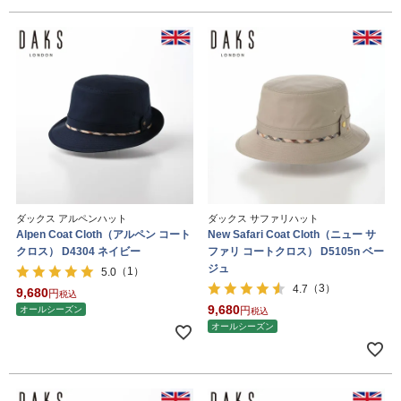
ダックス アルペンハット
ダックス サファリハット
Alpen Coat Cloth（アルペン コート
New Safari Coat Cloth（ニュー サ
クロス） D4304 ネイビー
ファリ コートクロス） D5105n ベー
ジュ
（1）
5.0
（3）
4.7
9,680
税込
9,680
オールシーズン
税込
オールシーズン